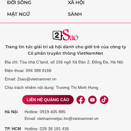
ĐỜI SỐNG
XÃ HỘI
MẬT NGỮ
SÀNH
Trang tin tức giải trí xã hội dành cho giới trẻ của công ty
Cổ phần truyền thông VietNamNet
Địa chỉ: Tòa nhà C’land, số 156 ngõ Xã Đàn 2, Đống Đa, Hà Nội
Điện thoại: 094 388 8166
Email: 2sao@vietnamnet.vn
Chịu trách nhiệm nội dung: Trương Thị Minh Hưng
LIÊN HỆ QUẢNG CÁO
Hà Nội
Hotline:
0919 405 885
Email: vietnamnetjsc.hn@vietnamnet.vn
TP. HCM
Hotline:
028 38 181 436