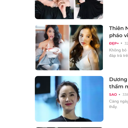
Thiên 
pháo v
ĐẸP+
3
Không bỏ 
đáp trả tr
Dương 
thẩm m
SAO
33
Càng ngày
thấy.