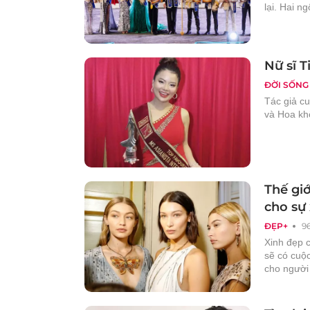
lại. Hai n
Nữ sĩ T
ĐỜI SỐNG
Tác giả cu
và Hoa khô
Thế giớ
cho sự
ĐẸP+
9
Xinh đẹp c
sẽ có cuộ
cho người