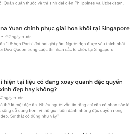
gôi Quán quân thuộc về thí sinh đại diện Philippines và Uzbekistan.
ina Yuan chinh phục giải hoa khôi tại Singapore
917 ngày trước
ốn "Lỡ hẹn Paris" đạt hai giải gồm Người đẹp được yêu thích nhất
i Diva Queen trong cuộc thi nhan sắc tổ chức tại Singapore.
i hiện tại liệu có đang xoay quanh đặc quyền
 xinh đẹp hay không?
67 ngày trước
ó thể là một đặc ân. Nhiều người vẫn tin rằng chỉ cần có nhan sắc là
c sống dễ dàng hơn, vì thế giới luôn dành những đặc quyền riêng
 đẹp. Sự thật có đúng như vậy?