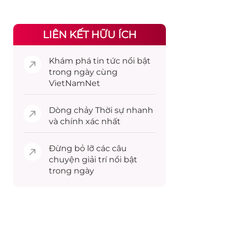
LIÊN KẾT HỮU ÍCH
Khám phá
tin tức
nổi bật
trong ngày cùng
VietNamNet
Dòng chảy
Thời sự
nhanh
và chính xác nhất
Đừng bỏ lỡ các câu
chuyện
giải trí
nổi bật
trong ngày