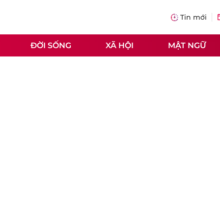
Tin mới
ĐỜI SỐNG
XÃ HỘI
MẬT NGỮ