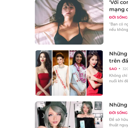
'Với co
mạng d
ĐỜI SỐNG
“Bạn có n
nếu không,
Những l
trên đấ
SAO
32
Không chỉ
nuối khi đ
Những 
ĐỜI SỐNG
Để sở hữu
thuật ngu