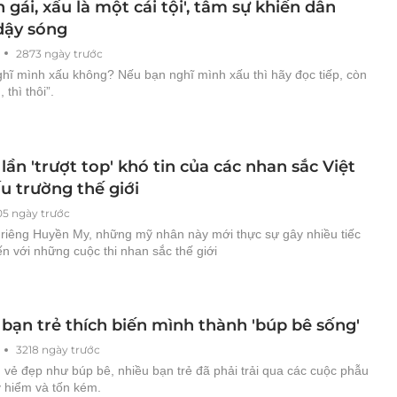
n gái, xấu là một cái tội', tâm sự khiến dân
ậy sóng
2873 ngày trước
ghĩ mình xấu không? Nếu bạn nghĩ mình xấu thì hãy đọc tiếp, còn
 thì thôi”.
ần 'trượt top' khó tin của các nhan sắc Việt
u trường thế giới
05 ngày trước
 riêng Huyền My, những mỹ nhân này mới thực sự gây nhiều tiếc
ến với những cuộc thi nhan sắc thế giới
bạn trẻ thích biến mình thành 'búp bê sống'
3218 ngày trước
 vẻ đẹp như búp bê, nhiều bạn trẻ đã phải trải qua các cuộc phẫu
y hiểm và tốn kém.