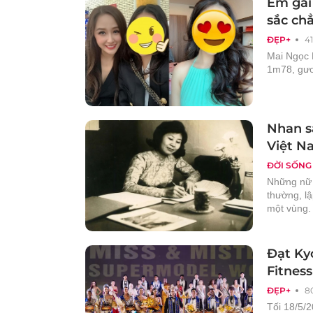
Em gái
sắc ch
ĐẸP+
4
Mai Ngọc 
1m78, gươ
Nhan s
Việt N
ĐỜI SỐNG
Những nữ t
thường, lậ
một vùng.
Đạt Ky
Fitnes
ĐẸP+
8
Tối 18/5/