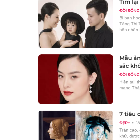
Tìm lại
ĐỜI SỐNG
Bị bạn học
Tăng Thị 
hôn nhân 
Mẫu ản
sắc khô
ĐỜI SỐNG
Hiện tại, 
mạng Thái
7 tiêu
ĐẸP+
1
Trán cao, 
khứ, được