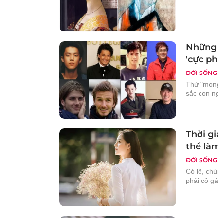
Những 
'cực p
ĐỜI SỐNG
Thứ "mong
sắc con n
Thời g
thể làm
ĐỜI SỐNG
Có lẽ, ch
phải cô gá