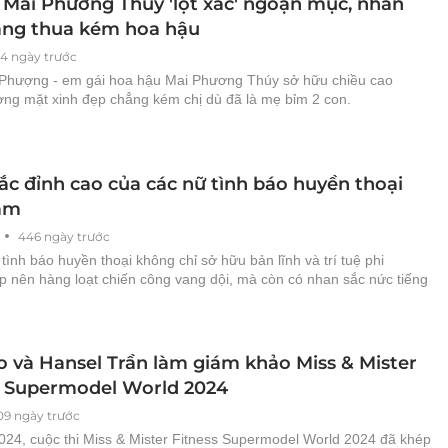
 Mai Phương Thúy 'lột xác' ngoạn mục, nhan
ẳng thua kém hoa hậu
14 ngày trước
Phượng - em gái hoa hậu Mai Phương Thúy sở hữu chiều cao
ng mặt xinh đẹp chẳng kém chị dù đã là mẹ bỉm 2 con.
ắc đỉnh cao của các nữ tình báo huyền thoại
am
446 ngày trước
ình báo huyền thoại không chỉ sở hữu bản lĩnh và trí tuệ phi
p nên hàng loạt chiến công vang dội, mà còn có nhan sắc nức tiếng
o và Hansel Trần làm giám khảo Miss & Mister
s Supermodel World 2024
09 ngày trước
2024, cuộc thi Miss & Mister Fitness Supermodel World 2024 đã khép