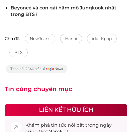
Beyoncé và con gái hâm mộ Jungkook nhất
trong BTS?
Chủ đề:
NewJeans
Hanni
idol Kpop
BTS
Tin cùng chuyên mục
LIÊN KẾT HỮU ÍCH
Khám phá
tin tức
nổi bật trong ngày
cùng VietNamNet