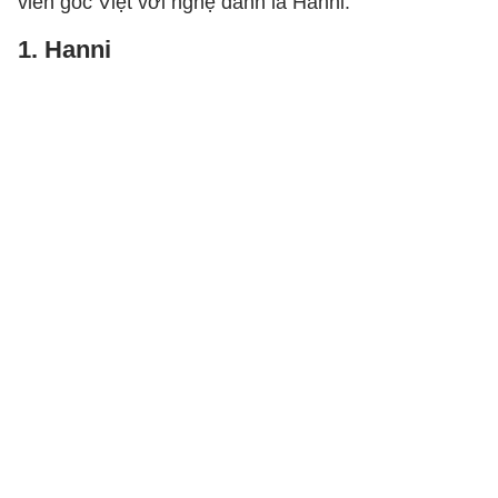
viên gốc Việt với nghệ danh là Hanni.
1. Hanni