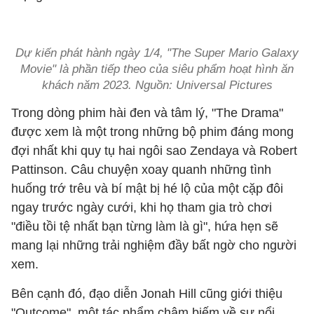
Dự kiến phát hành ngày 1/4, "The Super Mario Galaxy
Movie" là phần tiếp theo của siêu phẩm hoạt hình ăn
khách năm 2023. Nguồn: Universal Pictures
Trong dòng phim hài đen và tâm lý, "The Drama"
được xem là một trong những bộ phim đáng mong
đợi nhất khi quy tụ hai ngôi sao Zendaya và Robert
Pattinson. Câu chuyện xoay quanh những tình
huống trớ trêu và bí mật bị hé lộ của một cặp đôi
ngay trước ngày cưới, khi họ tham gia trò chơi
"điều tồi tệ nhất bạn từng làm là gì", hứa hẹn sẽ
mang lại những trải nghiệm đầy bất ngờ cho người
xem.
Bên cạnh đó, đạo diễn Jonah Hill cũng giới thiệu
"Outcome", một tác phẩm châm biếm về sự nổi