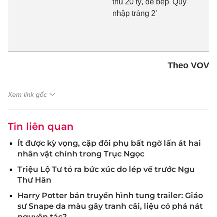
thu 20 tỷ, đè bẹp 'Quỷ
nhập tràng 2'
Theo VOV
Xem link gốc
Tin liên quan
Ít được kỳ vọng, cặp đôi phụ bất ngờ lấn át hai
nhân vật chính trong Trục Ngọc
Triệu Lộ Tư tỏ ra bức xúc do lép vế trước Ngu
Thư Hân
Harry Potter bản truyền hình tung trailer: Giáo
sư Snape da màu gây tranh cãi, liệu có phá nát
nguyên tác?