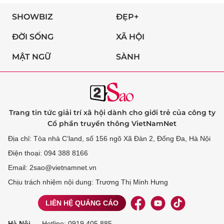
SHOWBIZ
ĐẸP+
ĐỜI SỐNG
XÃ HỘI
MẬT NGỮ
SÀNH
Trang tin tức giải trí xã hội dành cho giới trẻ của công ty
Cổ phần truyền thông VietNamNet
Địa chỉ: Tòa nhà C’land, số 156 ngõ Xã Đàn 2, Đống Đa, Hà Nội
Điện thoại: 094 388 8166
Email: 2sao@vietnamnet.vn
Chịu trách nhiệm nội dung: Trương Thị Minh Hưng
LIÊN HỆ QUẢNG CÁO
Hà Nội
Hotline:
0919 405 885