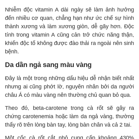
Nhiễm độc vitamin A dài ngày sẽ làm ảnh hưởng
đến nhiều cơ quan, chẳng hạn như ức chế sự hình
thành xương và làm xương giòn, dễ gãy hơn. Độc
tính trong vitamin A cũng cản trở chức năng thận,
khiến độc tố không được đào thải ra ngoài nên sinh
bệnh.
Da dần ngả sang màu vàng
Đây là một trong những dấu hiệu dễ nhận biết nhất
nhưng ai cũng phớt lờ, nguyên nhân bởi da người
châu Á có màu vàng nên thường chủ quan bỏ qua.
Theo đó, beta-carotene trong cà rốt sẽ gây ra
chứng carotenemia hoặc làm da ngả vàng, thường
thấy rõ trên lòng bàn tay, lòng bàn chân và cả 2 tai.
Một cốc cà rốt cắt nhỏ cung cấp khoảng 430%