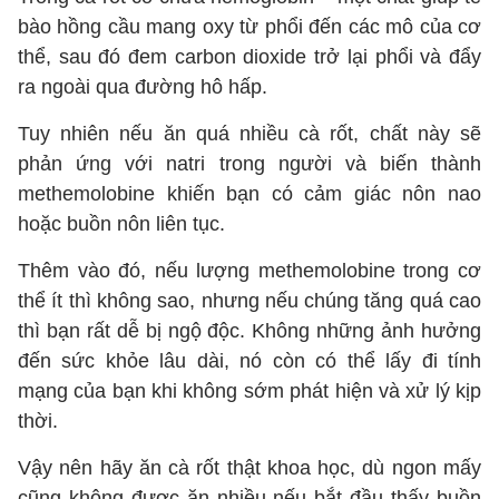
bào hồng cầu mang oxy từ phổi đến các mô của cơ
thể, sau đó đem carbon dioxide trở lại phổi và đẩy
ra ngoài qua đường hô hấp.
Tuy nhiên nếu ăn quá nhiều cà rốt, chất này sẽ
phản ứng với natri trong người và biến thành
methemolobine khiến bạn có cảm giác nôn nao
hoặc buồn nôn liên tục.
Thêm vào đó, nếu lượng methemolobine trong cơ
thể ít thì không sao, nhưng nếu chúng tăng quá cao
thì bạn rất dễ bị ngộ độc. Không những ảnh hưởng
đến sức khỏe lâu dài, nó còn có thể lấy đi tính
mạng của bạn khi không sớm phát hiện và xử lý kịp
thời.
Vậy nên hãy ăn cà rốt thật khoa học, dù ngon mấy
cũng không được ăn nhiều nếu bắt đầu thấy buồn