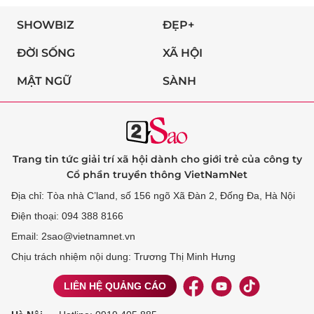
SHOWBIZ
ĐẸP+
ĐỜI SỐNG
XÃ HỘI
MẬT NGỮ
SÀNH
Trang tin tức giải trí xã hội dành cho giới trẻ của công ty
Cổ phần truyền thông VietNamNet
Địa chỉ: Tòa nhà C’land, số 156 ngõ Xã Đàn 2, Đống Đa, Hà Nội
Điện thoại: 094 388 8166
Email: 2sao@vietnamnet.vn
Chịu trách nhiệm nội dung: Trương Thị Minh Hưng
LIÊN HỆ QUẢNG CÁO