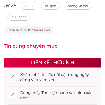
Chủ đề:
YOLO
du lịch
mạng xã hội
du khách
Tin cùng chuyên mục
LIÊN KẾT HỮU ÍCH
Khám phá
tin tức
nổi bật trong ngày
cùng VietNamNet
Dòng chảy
Thời sự
nhanh và chính xác
nhất