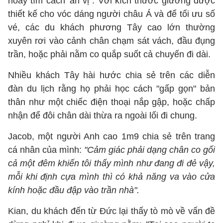
hoay tìm cách 'an vị". Với kích thước giường được
thiết kế cho vóc dáng người châu Á và để tối ưu số
vé, các du khách phương Tây cao lớn thường
xuyên rơi vào cảnh chân chạm sát vách, đầu đụng
trần, hoặc phải nằm co quắp suốt cả chuyến đi dài.
Nhiều khách Tây hài hước chia sẻ trên các diễn
đàn du lịch rằng họ phải học cách "gấp gọn" bản
thân như một chiếc điện thoại nắp gập, hoặc chấp
nhận để đôi chân dài thừa ra ngoài lối đi chung.
Jacob, một người Anh cao 1m9 chia sẻ trên trang
cá nhân của mình:
"Cảm giác phải dạng chân co gối
cả một đêm khiến tôi thấy mình như đang đi đẻ vậy,
mỗi khi định cựa mình thì có khả năng va vào cửa
kính hoặc đầu đập vào trần nhà".
Kian, du khách đến từ Đức lại thấy tò mò về vấn đề