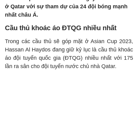
ở Qatar với sự tham dự của 24 đội bóng mạnh
nhất châu Á.
Cầu thủ khoác áo ĐTQG nhiều nhất
Trong các cầu thủ sẽ góp mặt ở Asian Cup 2023,
Hassan Al Haydos đang giữ kỷ lục là cầu thủ khoác
áo đội tuyển quốc gia (ĐTQG) nhiều nhất với 175
lần ra sân cho đội tuyển nước chủ nhà Qatar.