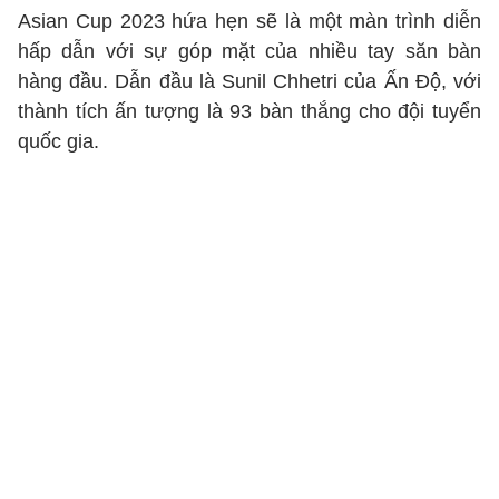
Asian Cup 2023 hứa hẹn sẽ là một màn trình diễn
hấp dẫn với sự góp mặt của nhiều tay săn bàn
hàng đầu. Dẫn đầu là Sunil Chhetri của Ấn Độ, với
thành tích ấn tượng là 93 bàn thắng cho đội tuyển
quốc gia.