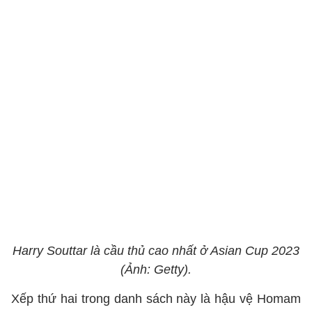
Harry Souttar là cầu thủ cao nhất ở Asian Cup 2023
(Ảnh: Getty).
Xếp thứ hai trong danh sách này là hậu vệ Homam