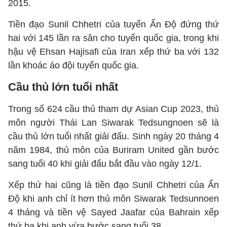
2015.
Tiền đạo Sunil Chhetri của tuyển Ấn Độ đứng thứ
hai với 145 lần ra sân cho tuyển quốc gia, trong khi
hậu vệ Ehsan Hajisafi của Iran xếp thứ ba với 132
lần khoác áo đội tuyển quốc gia.
Cầu thủ lớn tuổi nhất
Trong số 624 cầu thủ tham dự Asian Cup 2023, thủ
môn người Thái Lan Siwarak Tedsungnoen sẽ là
cầu thủ lớn tuổi nhất giải đấu. Sinh ngày 20 tháng 4
năm 1984, thủ môn của Buriram United gần bước
sang tuổi 40 khi giải đấu bắt đầu vào ngày 12/1.
Xếp thứ hai cũng là tiền đạo Sunil Chhetri của Ấn
Độ khi anh chỉ ít hơn thủ môn Siwarak Tedsunnoen
4 tháng và tiền vệ Sayed Jaafar của Bahrain xếp
thứ ba khi anh vừa bước sang tuổi 38.