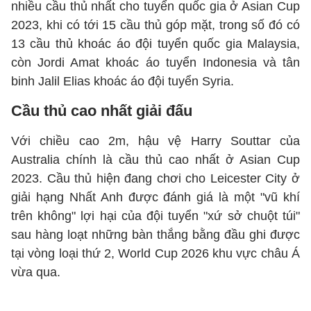
nhiều cầu thủ nhất cho tuyển quốc gia ở Asian Cup
2023, khi có tới 15 cầu thủ góp mặt, trong số đó có
13 cầu thủ khoác áo đội tuyển quốc gia Malaysia,
còn Jordi Amat khoác áo tuyển Indonesia và tân
binh Jalil Elias khoác áo đội tuyển Syria.
Cầu thủ cao nhất giải đấu
Với chiều cao 2m, hậu vệ Harry Souttar của
Australia chính là cầu thủ cao nhất ở Asian Cup
2023. Cầu thủ hiện đang chơi cho Leicester City ở
giải hạng Nhất Anh được đánh giá là một "vũ khí
trên không" lợi hại của đội tuyển "xứ sở chuột túi"
sau hàng loạt những bàn thắng bằng đầu ghi được
tại vòng loại thứ 2, World Cup 2026 khu vực châu Á
vừa qua.