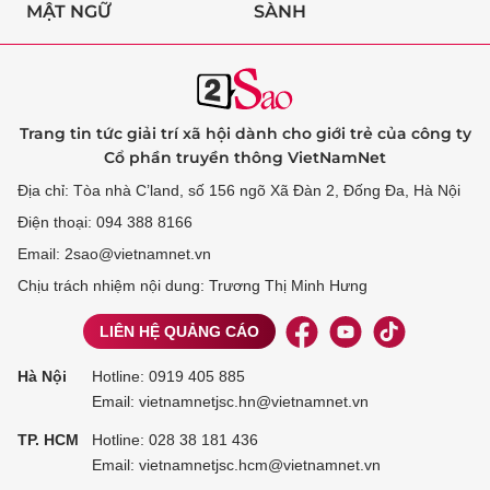
MẬT NGỮ
SÀNH
Trang tin tức giải trí xã hội dành cho giới trẻ của công ty
Cổ phần truyền thông VietNamNet
Địa chỉ: Tòa nhà C’land, số 156 ngõ Xã Đàn 2, Đống Đa, Hà Nội
Điện thoại: 094 388 8166
Email: 2sao@vietnamnet.vn
Chịu trách nhiệm nội dung: Trương Thị Minh Hưng
LIÊN HỆ QUẢNG CÁO
Hà Nội
Hotline:
0919 405 885
Email: vietnamnetjsc.hn@vietnamnet.vn
TP. HCM
Hotline:
028 38 181 436
Email: vietnamnetjsc.hcm@vietnamnet.vn