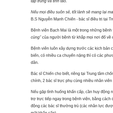
tập trung và tỉnh táo.
Nếu mọi điều suôn sẻ, tốt lành sẽ mang lại
B.S Nguyễn Mạnh Chiến - bác sĩ điều trị tại 
Bệnh viện Bạch Mai là một trong những bệnh
cùng"
của người bệnh từ khắp mọi nơi đổ về c
Bệnh viên luôn xây dựng trước các kịch bản 
biến, có nhiều ca chuyển nặng thì có các ph
dân.
Bác sĩ Chiến cho biết, riêng tại Trung tâm ch
chính, 2 bác sĩ trực phụ cùng nhiều nhân viên y
Nếu gặp tình huống khẩn cấp, cần huy động nh
trợ trực tiếp ngay trong bệnh viện, bằng cách 
động các bác sĩ thường trú (các nhân lực đượ
mặt khẩn cấp).