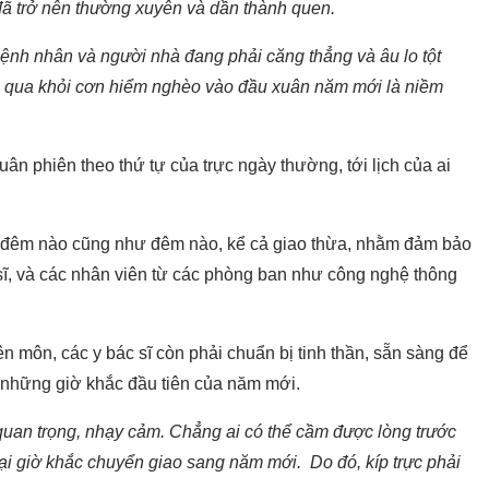
 đã trở nên thường xuyên và dần thành quen.
ệnh nhân và người nhà đang phải căng thẳng và âu lo tột
h qua khỏi cơn hiểm nghèo vào đầu xuân năm mới là niềm
 luân phiên theo thứ tự của trực ngày thường, tới lịch của ai
, đêm nào cũng như đêm nào, kể cả giao thừa, nhằm đảm bảo
c sĩ, và các nhân viên từ các phòng ban như công nghệ thông
n môn, các y bác sĩ còn phải chuẩn bị tinh thần, sẵn sàng để
ng những giờ khắc đầu tiên của năm mới.
 quan trọng, nhạy cảm. Chẳng ai có thể cầm được lòng trước
là tại giờ khắc chuyển giao sang năm mới. Do đó, kíp trực phải