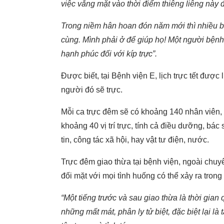
việc vắng mặt vào thời điểm thiêng liêng này
Trong niềm hân hoan đón năm mới thì nhiều b
cùng. Mình phải ở để giúp họ! Một người bện
hạnh phúc đối với kíp trực”.
Được biết, tại Bệnh viện E, lịch trực tết được
người đó sẽ trực.
Mỗi ca trực đêm sẽ có khoảng 140 nhân viên
khoảng 40 vị trí trực, tính cả điều dưỡng, bá
tin, công tác xã hội, hay vật tư điện, nước.
Trực đêm giao thừa tại bệnh viện, ngoài chuyê
đối mặt với mọi tình huống có thể xảy ra tro
“Một tiếng trước và sau giao thừa là thời gian
những mất mát, phân ly tử biệt, đặc biệt lại 