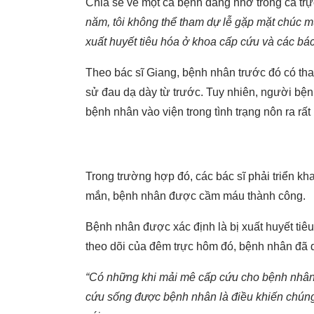
Chia sẻ về một ca bệnh đáng nhớ trong ca trự
năm, tôi không thể tham dự lễ gặp mặt chúc m
xuất huyết tiêu hóa ở khoa cấp cứu và các bác s
Theo bác sĩ Giang, bệnh nhân trước đó có tham
sử đau dạ dày từ trước. Tuy nhiên, người bệ
bệnh nhân vào viện trong tình trạng nôn ra rấ
Trong trường hợp đó, các bác sĩ phải triển kh
mắn, bệnh nhân được cầm máu thành công.
Bệnh nhân được xác định là bị xuất huyết tiêu
theo dõi của đêm trực hôm đó, bệnh nhân đã dâ
“Có những khi mải mê cấp cứu cho bệnh nhân mà
cứu sống được bệnh nhân là điều khiến chúng 