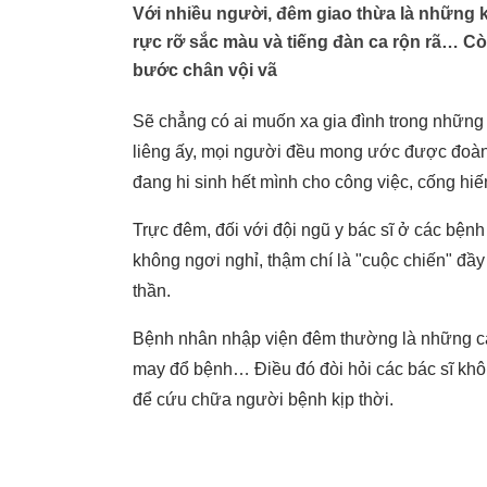
Với nhiều người, đêm giao thừa là những
rực rỡ sắc màu và tiếng đàn ca rộn rã… Còn
bước chân vội vã
Sẽ chẳng có ai muốn xa gia đình trong những 
liêng ấy, mọi người đều mong ước được đoàn
đang hi sinh hết mình cho công việc, cống hi
Trực đêm, đối với đội ngũ y bác sĩ ở các bệnh
không ngơi nghỉ, thậm chí là "cuộc chiến" đầy
thần.
Bệnh nhân nhập viện đêm thường là những ca
may đổ bệnh… Điều đó đòi hỏi các bác sĩ khôn
để cứu chữa người bệnh kịp thời.