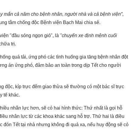
 may mắn cả năm cho bệnh nhân, người nhà và cả bệnh viện”
,
Trung tâm chống độc Bệnh viện Bạch Mai chia sẻ.
 viện "đầu sóng ngọn gió", là
"chuyến xe định mệnh cuối
hữa trị.
chống quá tải, ứng phó các tình huống gia tăng bệnh nhân đột
ương án ứng phó, đảm bảo an toàn trong dịp Tết cho người
ống độc, kíp trực đêm giao thừa sẽ thường có một bác sĩ trực
 tế khác.
iều nhân lực hơn, sẽ có hai hình thức: Thứ nhất là gọi hỗ
điều nhân lực từ các khoa khác sang hỗ trợ. Thứ hai là điều
c đón Tết tại nhà nhưng không đi quá xa, nếu huy động sẽ có