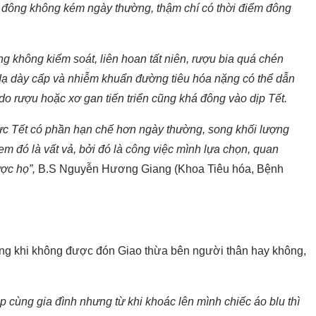
 đông không kém ngày thường, thậm chí có thời điểm đông
ng không kiểm soát, liên hoan tất niên, rượu bia quá chén
 dạ dày cấp và nhiễm khuẩn đường tiêu hóa nặng có thể dẫn
do rượu hoặc xơ gan tiến triển cũng khá đông vào dịp Tết.
trực Tết có phần hạn chế hơn ngày thường, song khối lượng
em đó là vất vả, bởi đó là công việc mình lựa chọn, quan
ợc họ”,
B.S Nguyễn Hương Giang (Khoa Tiêu hóa, Bệnh
òng khi không được đón Giao thừa bên người thân hay không,
cùng gia đình nhưng từ khi khoác lên mình chiếc áo blu thì