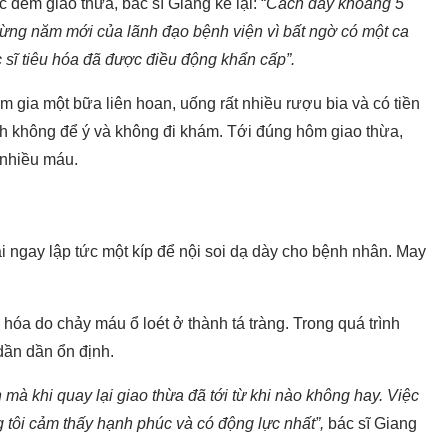
c đêm giao thừa, bác sĩ Giang kể lại: “
Cách đây khoảng 5
ừng năm mới của lãnh đạo bệnh viện vì bất ngờ có một ca
ĩ tiêu hóa đã được điều động khẩn cấp”.
 gia một bữa liên hoan, uống rất nhiều rượu bia và có tiền
nh không để ý và không đi khám. Tới đúng hôm giao thừa,
t nhiều máu.
ai ngay lập tức một kíp để nội soi dạ dày cho bệnh nhân. May
 hóa do chảy máu ổ loét ở thành tá tràng. Trong quá trình
̀n dần ổn định.
 khi quay lại giao thừa đã tới từ khi nào không hay. Việc
tôi cảm thấy hạnh phúc và có động lực nhất”,
bác sĩ Giang