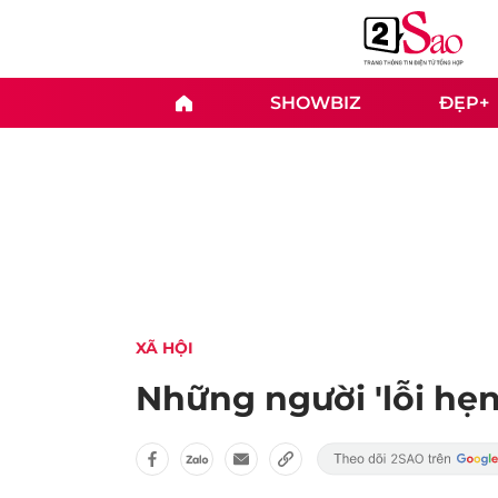
SHOWBIZ
ĐẸP+
XÃ HỘI
Những người 'lỗi hẹn