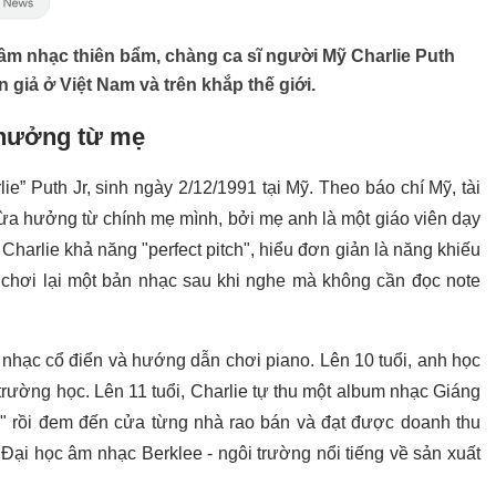
âm nhạc thiên bẩm, chàng ca sĩ người Mỹ Charlie Puth
giả ở Việt Nam và trên khắp thế giới.
 hưởng từ mẹ
ie” Puth Jr, sinh ngày 2/12/1991 tại Mỹ. Theo báo chí Mỹ, tài
ừa hưởng từ chính mẹ mình, bởi mẹ anh là một giáo viên dạy
Charlie khả năng "perfect pitch", hiểu đơn giản là năng khiếu
ể chơi lại một bản nhạc sau khi nghe mà không cần đọc note
nhạc cổ điển và hướng dẫn chơi piano. Lên 10 tuổi, anh học
rường học. Lên 11 tuổi, Charlie tự thu một album nhạc Giáng
s" rồi đem đến cửa từng nhà rao bán và đạt được doanh thu
Đại học âm nhạc Berklee - ngôi trường nổi tiếng về sản xuất