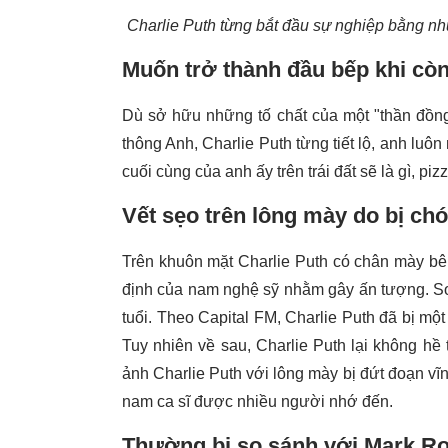
Charlie Puth từng bắt đầu sự nghiệp bằng nh
Muốn trở thành đầu bếp khi còn
Dù sở hữu những tố chất của một "thần đồng
thông Anh, Charlie Puth từng tiết lộ, anh luô
cuối cùng của anh ấy trên trái đất sẽ là gì, piz
Vết sẹo trên lông mày do bị ch
Trên khuôn mặt Charlie Puth có chân mày bê
định của nam nghệ sỹ nhằm gây ấn tượng. So
tuổi. Theo Capital FM, Charlie Puth đã bị một
Tuy nhiên về sau, Charlie Puth lại không hề t
ảnh Charlie Puth với lông mày bị đứt đoạn vĩn
nam ca sĩ được nhiều người nhớ đến.
Thường bị so sánh với Mark R