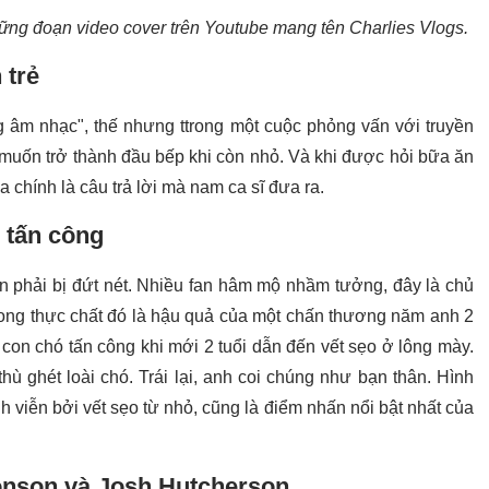
ững đoạn video cover trên Youtube mang tên Charlies Vlogs.
 trẻ
 âm nhạc", thế nhưng ttrong một cuộc phỏng vấn với truyền
n muốn trở thành đầu bếp khi còn nhỏ. Và khi được hỏi bữa ăn
za chính là câu trả lời mà nam ca sĩ đưa ra.
ó tấn công
n phải bị đứt nét. Nhiều fan hâm mộ nhầm tưởng, đây là chủ
ng thực chất đó là hậu quả của một chấn thương năm anh 2
 con chó tấn công khi mới 2 tuổi dẫn đến vết sẹo ở lông mày.
hù ghét loài chó. Trái lại, anh coi chúng như bạn thân. Hình
h viễn bởi vết sẹo từ nhỏ, cũng là điểm nhấn nổi bật nhất của
onson và Josh Hutcherson