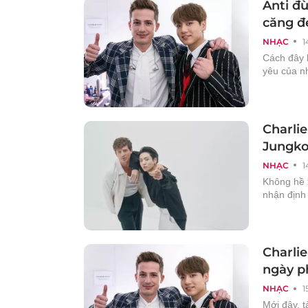
Anti đ
căng đ
NHẠC
1
Cách đây 
yêu của nh
Charli
Jungk
NHẠC
1
Không hề x
nhận định 
Charli
ngày p
NHẠC
1
Mới đây, t