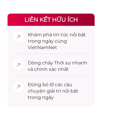
LIÊN KẾT HỮU ÍCH
Khám phá
tin tức
nổi bật
trong ngày cùng
VietNamNet
Dòng chảy
Thời sự
nhanh
và chính xác nhất
Đừng bỏ lỡ các câu
chuyện
giải trí
nổi bật
trong ngày