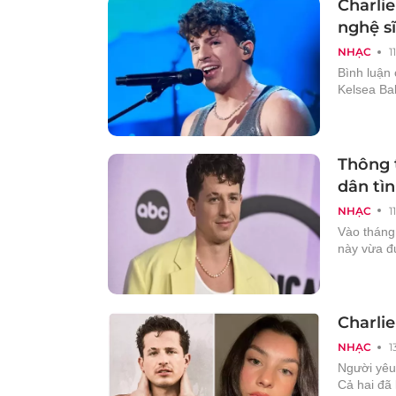
Charli
nghệ sĩ
NHẠC
1
Bình luận
Kelsea Bal
Thông t
dân tì
NHẠC
1
Vào tháng 
này vừa đ
Charli
NHẠC
1
Người yêu 
Cả hai đã 