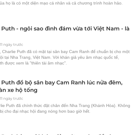
của họ là có một diện mạo cá nhân và cả chương trình hoàn hảo.
 Puth - ngôi sao đình đám vừa tới Việt Nam - là
111 ngày trước
, Charlie Puth đã có mặt tại sân bay Cam Ranh để chuẩn bị cho một
ội tại Nha Trang, Việt Nam. Với khán giả yêu âm nhạc quốc tế,
th được xem là "thiên tài âm nhạc".
e Puth đổ bộ sân bay Cam Ranh lúc nửa đêm,
àn xe hộ tống
111 ngày trước
rlie Puth đã chính thức đặt chân đến Nha Trang (Khánh Hòa). Không
bị cho đại nhạc hội đang nóng hơn bao giờ hết.