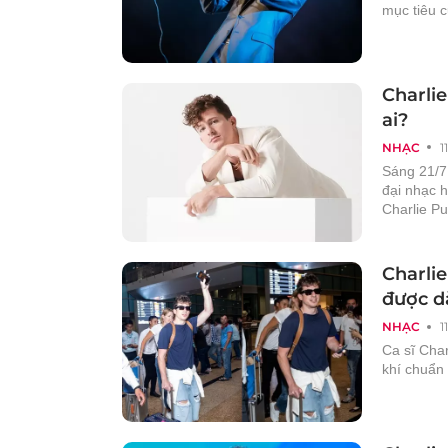
mục tiêu 
Charlie
ai?
NHẠC
1
Sáng 21/7
đại nhạc h
Charlie Pu
Charli
được d
NHẠC
1
Ca sĩ Cha
khí chuẩn 