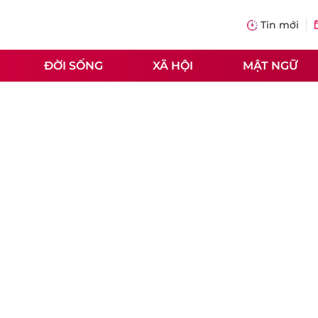
Tin mới
ĐỜI SỐNG
XÃ HỘI
MẬT NGỮ