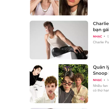
Charlie
bạn gá
NHẠC
1
Charlie Pu
Quản l
Snoop
NHẠC
1
Nhiều fan 
có thứ hạn