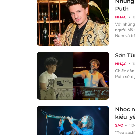
Những s
Puth
NHẠC
1
Với những
người Mỹ 
Nam và trê
Sơn Tùn
NHẠC
1
Chiếc đàn 
Puth sử dụ
Nhọc n
kiểu 'y
SAO
110
"Yêu sách"