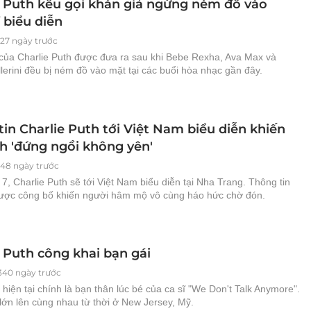
e Puth kêu gọi khán giả ngừng ném đồ vào
 biểu diễn
127 ngày trước
 của Charlie Puth được đưa ra sau khi Bebe Rexha, Ava Max và
lerini đều bị ném đồ vào mặt tại các buổi hòa nhạc gần đây.
in Charlie Puth tới Việt Nam biểu diễn khiến
nh 'đứng ngồi không yên'
148 ngày trước
7, Charlie Puth sẽ tới Việt Nam biểu diễn tại Nha Trang. Thông tin
ược công bố khiến người hâm mộ vô cùng háo hức chờ đón.
e Puth công khai bạn gái
340 ngày trước
hiện tại chính là bạn thân lúc bé của ca sĩ "We Don't Talk Anymore".
lớn lên cùng nhau từ thời ở New Jersey, Mỹ.