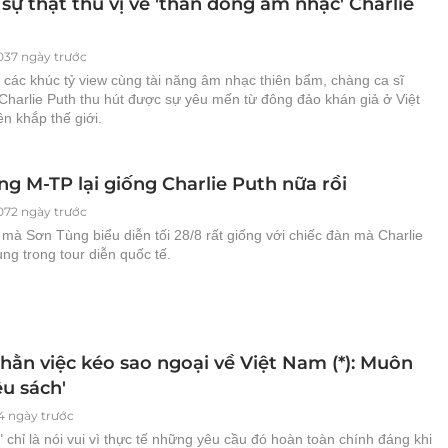
ự thật thú vị về 'thần đồng âm nhạc' Charlie
037 ngày trước
 các khúc tỷ view cùng tài năng âm nhạc thiên bẩm, chàng ca sĩ
Charlie Puth thu hút được sự yêu mến từ đông đảo khán giả ở Việt
n khắp thế giới.
g M-TP lại giống Charlie Puth nữa rồi
072 ngày trước
mà Sơn Tùng biểu diễn tối 28/8 rất giống với chiếc đàn mà Charlie
ng trong tour diễn quốc tế.
hằn việc kéo sao ngoại về Việt Nam (*): Muôn
êu sách'
4 ngày trước
 chỉ là nói vui vì thực tế những yêu cầu đó hoàn toàn chính đáng khi