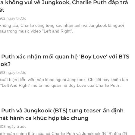
ùa không vui về Jungkook, Charlie Puth đáp trả
ét
462 ngày trước
không lâu, Charlie cũng từng xác nhận anh và Jungkook là người
au trong music video "Left and Right".
e Puth xác nhận mối quan hệ 'Boy Love' với BTS
ook?
493 ngày trước
uất hiện diễn viên nào khác ngoài Jungkook. Chi tiết này khiến fan
"Left And Right" mô tả mối quan hệ Boy Love của Charlie Puth .
e Puth và Jungkook (BTS) tung teaser ấn định
hát hành ca khúc hợp tác chung
508 ngày trước
ài khoản chính thức của cả Charlie Puth và Jungkook (BTS) đều đã