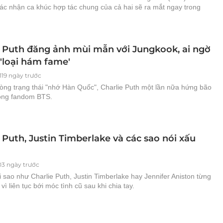
xác nhận ca khúc hợp tác chung của cả hai sẽ ra mắt ngay trong
e Puth đăng ảnh mùi mẫn với Jungkook, ai ngờ
 'loại hám fame'
119 ngày trước
dòng trạng thái "nhớ Hàn Quốc", Charlie Puth một lần nữa hứng bão
ồng fandom BTS.
 Puth, Justin Timberlake và các sao nói xấu
03 ngày trước
 sao như Charlie Puth, Justin Timberlake hay Jennifer Aniston từng
h vì liên tục bới móc tình cũ sau khi chia tay.