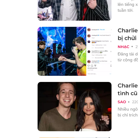
lên tiếng 
tuần tới.
Charli
bị chửi
NHẠC
2
Đăng tải 
từ cộng đ
Charlie
tình cũ
SAO
22
Nhiều ngôi
bị chỉ tríc