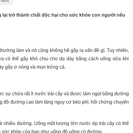
 lại trở thành chất độc hại cho sức khỏe con người nếu
thường làm và nó cũng không hề gây ra vấn đề gì. Tuy nhiên,
 có thể gây khó chịu cho dạ dày bằng cách uống sữa khi
 dày gây ợ nóng và mụn trứng cá.
thực sự chứa rất ít nước trái cây và được làm ngọt bằng đường
g độ đường cao làm tăng nguy cơ béo phì, hội chứng chuyển
t nhiều đường. Uống một lượng lớn nước ép trái cây có thể
và sức khỏe của bạn như uống đồ uống có đường.