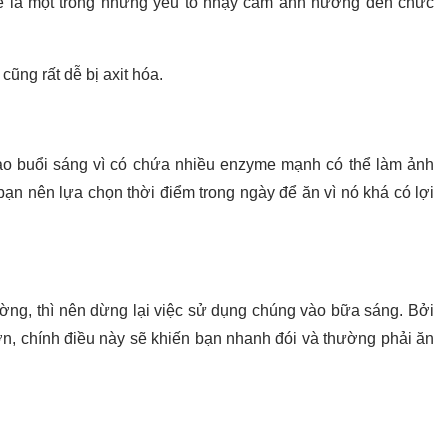
iê là một trong những yếu tố nhạy cảm ảnh hưởng đến chức
cũng rất dễ bị axit hóa.
o buổi sáng vì có chứa nhiều enzyme mạnh có thể làm ảnh
ạn nên lựa chọn thời điểm trong ngày để ăn vì nó khá có lợi
ờng, thì nên dừng lại việc sử dụng chúng vào bữa sáng. Bởi
n, chính điều này sẽ khiến bạn nhanh đói và thường phải ăn