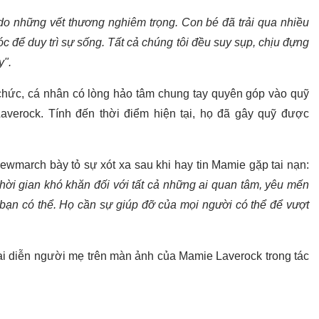
do những vết thương nghiêm trọng. Con bé đã trải qua nhiều
 để duy trì sự sống. Tất cả chúng tôi đều suy sụp, chịu đựng
y".
 chức, cá nhân có lòng hảo tâm chung tay quyên góp vào quỹ
verock. Tính đến thời điểm hiện tại, họ đã gây quỹ được
ewmarch bày tỏ sự xót xa sau khi hay tin Mamie gặp tai nạn:
thời gian khó khăn đối với tất cả những ai quan tâm, yêu mến
bạn có thể. Họ cần sự giúp đỡ của mọi người có thể để vượt
 diễn người mẹ trên màn ảnh của Mamie Laverock trong tác