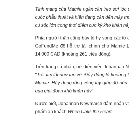
Tính mạng của Mamie ngàn cân treo sợi tóc 
cuộc phẫu thuật và hiện đang cần đến máy móc
cú sốc lớn trong thời điểm cực kỳ khó khăn nà
Phía người thân cũng bày tỏ hy vọng các tổ
GoFundMe để hỗ trợ tài chính cho Mamie La
14.000 CAD (khoảng 261 triệu đồng).
Trên trang cá nhân, nữ diễn viên Johannah N
"
Trái tim tôi như tan vỡ. Đây đúng là khoảng 
Mamie. Hãy dang rộng vòng tay giúp đỡ nếu 
qua giai đoạn khó khăn này
".
Được biết, Johannah Newmarch đảm nhận vai
phẩm ăn khách
When Calls the Heart.