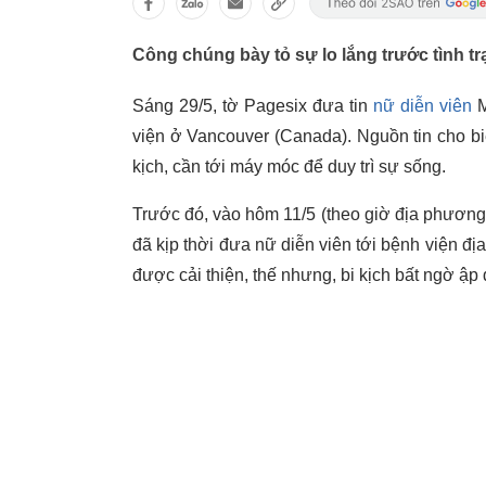
Công chúng bày tỏ sự lo lắng trước tình tr
Sáng 29/5, tờ Pagesix đưa tin
nữ diễn viên
M
viện ở Vancouver (Canada). Nguồn tin cho biế
kịch, cần tới máy móc để duy trì sự sống.
Trước đó, vào hôm 11/5 (theo giờ địa phươn
đã kịp thời đưa nữ diễn viên tới bệnh viện đị
được cải thiện, thế nhưng, bi kịch bất ngờ ập 