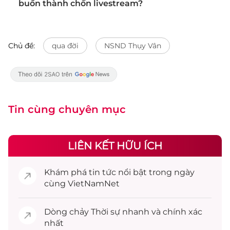
buồn thành chốn livestream?
Chủ đề:
qua đời
NSND Thụy Vân
Tin cùng chuyên mục
LIÊN KẾT HỮU ÍCH
Khám phá
tin tức
nổi bật trong ngày
cùng VietNamNet
Dòng chảy
Thời sự
nhanh và chính xác
nhất