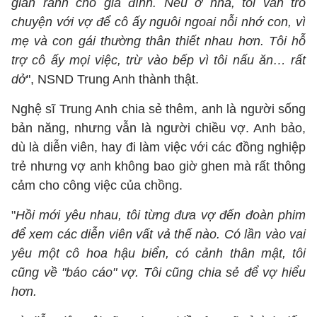
gian rảnh cho gia đình. Nếu ở nhà, tôi vẫn trò
chuyện với vợ để cô ấy nguôi ngoai nỗi nhớ con, vì
mẹ và con gái thường thân thiết nhau hơn. Tôi hỗ
trợ cô ấy mọi việc, trừ vào bếp vì tôi nấu ăn… rất
dở
", NSND Trung Anh thành thật.
Nghệ sĩ Trung Anh chia sẻ thêm, anh là người sống
bản năng, nhưng vẫn là người chiều vợ. Anh bảo,
dù là diễn viên, hay đi làm việc với các đồng nghiệp
trẻ nhưng vợ anh không bao giờ ghen mà rất thông
cảm cho công việc của chồng.
"
Hồi mới yêu nhau, tôi từng đưa vợ đến đoàn phim
để xem các diễn viên vất vả thế nào. Có lần vào vai
yêu một cô hoa hậu biển, có cảnh thân mật, tôi
cũng về "báo cáo" vợ. Tôi cũng chia sẻ để vợ hiểu
hơn.