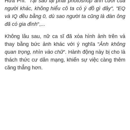
Hứa Phi: "
Tại sao lại phải photoshop ảnh cưới của
người khác, không hiểu cô ta có ý đồ gì đây", "EQ
và IQ đều bằng 0, dù sao người ta cũng là đàn ông
đã có gia đình
",...
Không lâu sau, nữ ca sĩ đã xóa hình ảnh trên và
thay bằng bức ảnh khác với ý nghĩa "
Ảnh không
quan trọng, nhìn vào chữ
". Hành động này bị cho là
thách thức cư dân mạng, khiến sự việc càng thêm
căng thẳng hơn.