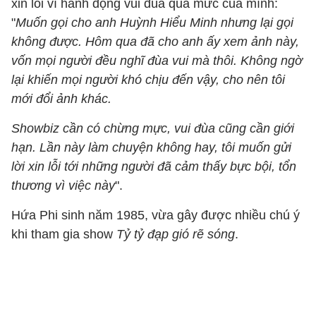
xin lỗi vì hành động vui đùa quá mức của mình:
"
Muốn gọi cho anh Huỳnh Hiểu Minh nhưng lại gọi
không được. Hôm qua đã cho anh ấy xem ảnh này,
vốn mọi người đều nghĩ đùa vui mà thôi. Không ngờ
lại khiến mọi người khó chịu đến vậy, cho nên tôi
mới đổi ảnh khác.
Showbiz cần có chừng mực, vui đùa cũng cần giới
hạn. Lần này làm chuyện không hay, tôi muốn gửi
lời xin lỗi tới những người đã cảm thấy bực bội, tổn
thương vì việc này
".
Hứa Phi sinh năm 1985, vừa gây được nhiều chú ý
khi tham gia show
Tỷ tỷ đạp gió rẽ sóng
.