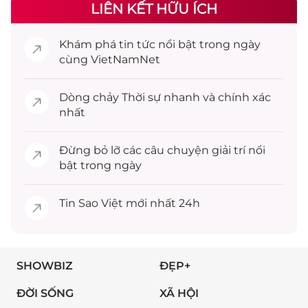
LIÊN KẾT HỮU ÍCH
Khám phá
tin tức
nổi bật trong ngày
cùng VietNamNet
Dòng chảy
Thời sự
nhanh và chính xác
nhất
Đừng bỏ lỡ các câu chuyện
giải trí
nổi
bật trong ngày
Tin
Sao Việt
mới nhất 24h
SHOWBIZ
ĐẸP+
ĐỜI SỐNG
XÃ HỘI