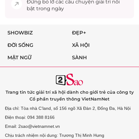
Đừng bỏ lỡ các câu chuyện
giải trí
nổi
bật trong ngày
SHOWBIZ
ĐẸP+
ĐỜI SỐNG
XÃ HỘI
MẬT NGỮ
SÀNH
Trang tin tức giải trí xã hội dành cho giới trẻ của công ty
Cổ phần truyền thông VietNamNet
Địa chỉ: Tòa nhà C’land, số 156 ngõ Xã Đàn 2, Đống Đa, Hà Nội
Điện thoại: 094 388 8166
Email: 2sao@vietnamnet.vn
Chịu trách nhiệm nội dung: Trương Thị Minh Hưng