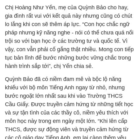
Chị Hoàng Như Yến, mẹ của Quỳnh Bảo cho hay,
gia đình rất vui với kết quả này nhưng cũng có chút
lo lắng khi con sẽ thêm áp lực. “Con học chắc ngữ
pháp nhưng kỹ năng nghe - nói có thể chưa quá nổi
trội so với bạn học ở các trường tư và quốc tế. Vì
vậy, con vẫn phải cố gắng thật nhiều. Mong con tiếp
tục bản lĩnh để bước những bước vững chắc trong
hành trình sắp tới”, chị Yến chia sẻ.
Quỳnh Bảo đã có niềm đam mê và bộc lộ năng
khiếu với bộ môn Tiếng Anh ngay từ nhỏ, nhưng
bước ngoặt lớn nhất sau khi vào Trường THCS
Cầu Giấy. Được truyền cảm hứng từ những tiết học
và sự tận tình của các thầy cô, niềm yêu thích với
môn học này trong em ngày một lớn. “Khi lên cấp
THCS, được sự động viên và truyền cảm hứng từ
các cô giáo dạy Tiếng Anh, em lại càng thêm yêu