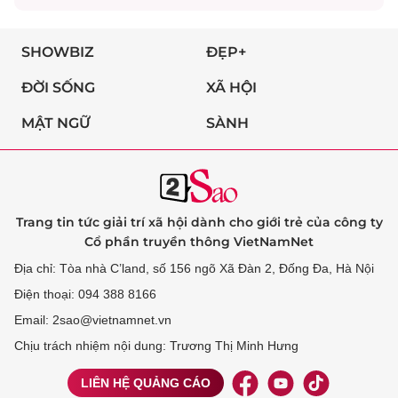
SHOWBIZ
ĐẸP+
ĐỜI SỐNG
XÃ HỘI
MẬT NGỮ
SÀNH
Trang tin tức giải trí xã hội dành cho giới trẻ của công ty
Cổ phần truyền thông VietNamNet
Địa chỉ: Tòa nhà C’land, số 156 ngõ Xã Đàn 2, Đống Đa, Hà Nội
Điện thoại: 094 388 8166
Email: 2sao@vietnamnet.vn
Chịu trách nhiệm nội dung: Trương Thị Minh Hưng
LIÊN HỆ QUẢNG CÁO