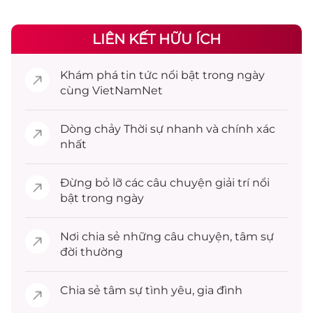
LIÊN KẾT HỮU ÍCH
Khám phá
tin tức
nổi bật trong ngày
cùng VietNamNet
Dòng chảy
Thời sự
nhanh và chính xác
nhất
Đừng bỏ lỡ các câu chuyện
giải trí
nổi
bật trong ngày
Nơi chia sẻ những câu chuyện,
tâm sự
đời thường
Chia sẻ
tâm sự
tình yêu, gia đình