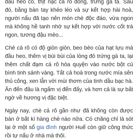
đầu heo cỏ, thịt nạc cá rô đồng, trứng gà ta. Sau
đó, bằng bàn tay khéo léo và sự kết hợp hài hoà,
người nấu đã tạo nên món chè độc đáo, vừa ngon
mà không hề tanh nhờ sự kết hợp với nước cốt trà
ngon, tương đậu mèo...
Chè cá rô có độ giòn giòn, beo béo của hạt lựu má
đầu heo, thêm vị bùi bùi của lòng đỏ trứng gà ta, lại
thêm chất đạm cá rô hòa quyện vào nước bột củ
bình tinh sánh vàng. Tất cả hoà trong nước mía sên
thủ công, xen lẫn với mùi thơm của tinh dầu bạc hà.
Ăn đến đâu là ngấm vị đến đấy, và hơn cả là sự bất
ngờ về hương vị đặc biệt.
Ngày nay, chè cá rô gần như đã không còn được
bán ở bất kì hàng chè nào nữa. Có chăng chỉ là sót
lại ở một số
gia đình
người Huế còn giữ công thức
rồi tự nấu ở nhà mà thôi.