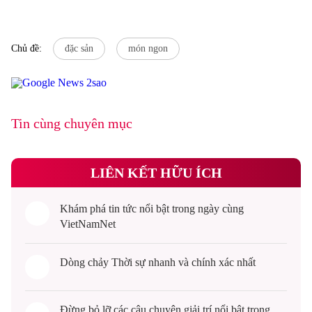
Chủ đề:
đặc sản
món ngon
Tin cùng chuyên mục
LIÊN KẾT HỮU ÍCH
Khám phá
tin tức
nổi bật trong ngày cùng
VietNamNet
Dòng chảy
Thời sự
nhanh và chính xác nhất
Đừng bỏ lỡ các câu chuyện
giải trí
nổi bật trong