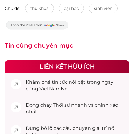
Chủ đề:
thủ khoa
đại học
sinh viên
Tin cùng chuyên mục
LIÊN KẾT HỮU ÍCH
Khám phá
tin tức
nổi bật trong ngày
cùng VietNamNet
Dòng chảy
Thời sự
nhanh và chính xác
nhất
Đừng bỏ lỡ các câu chuyện
giải trí
nổi