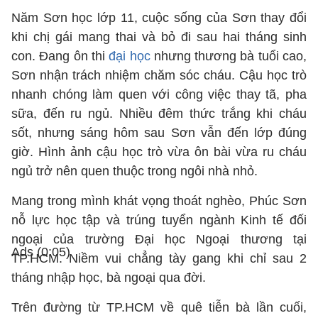
Năm Sơn học lớp 11, cuộc sống của Sơn thay đổi
khi chị gái mang thai và bỏ đi sau hai tháng sinh
con. Đang ôn thi
đại học
nhưng thương bà tuổi cao,
Sơn nhận trách nhiệm chăm sóc cháu. Cậu học trò
nhanh chóng làm quen với công việc thay tã, pha
sữa, đến ru ngủ. Nhiều đêm thức trắng khi cháu
sốt, nhưng sáng hôm sau Sơn vẫn đến lớp đúng
giờ. Hình ảnh cậu học trò vừa ôn bài vừa ru cháu
ngủ trở nên quen thuộc trong ngôi nhà nhỏ.
Mang trong mình khát vọng thoát nghèo, Phúc Sơn
nỗ lực học tập và trúng tuyển ngành Kinh tế đối
ngoại của trường Đại học Ngoại thương tại
Ads (0:0
5
)
TP.HCM. Niềm vui chẳng tày gang khi chỉ sau 2
tháng nhập học, bà ngoại qua đời.
Trên đường từ TP.HCM về quê tiễn bà lần cuối,