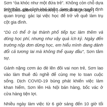
Sơn “òa khóc như một đứa trẻ”. Không còn chỗ dựa
tinh thần, gia cảnh khó khăn, Sơn đưa ra quyết định
img[data-adbro-processed] { vertical-align: top }
quan trọng: gác lại việc học để trở về quê làm trụ
cột gia đình.
“
Dù có thể ở lại thành phố tiếp tục làm thêm và
đóng học phí, nhưng như vậy quá ích kỷ. Ngày đến
trường nộp đơn dừng học, em hiểu mình đang đánh
đổi cả tương lai mà không thể quay đầu"
, Sơn tâm
sự.
Gánh nặng cơm áo đè lên đôi vai non trẻ, Sơn lao
vào làm thuê đủ nghề để cùng mẹ lo toan cuộc
sống. Dịch COVID-19 bùng phát khiến việc làm
khan hiếm, Sơn lên Hà Nội bán hàng, bốc vác ở
cửa hàng tiện lợi.
Nhiều ngày làm việc từ 6 giờ sáng đến 10 giờ tối