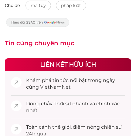
Chủ đề:
ma túy
pháp luật
Tin cùng chuyên mục
LIÊN KẾT HỮU ÍCH
Khám phá
tin tức
nổi bật trong ngày
cùng VietNamNet
Dòng chảy
Thời sự
nhanh và chính xác
nhất
Toàn cảnh
thế giới
, điểm nóng chiến sự
24h qua