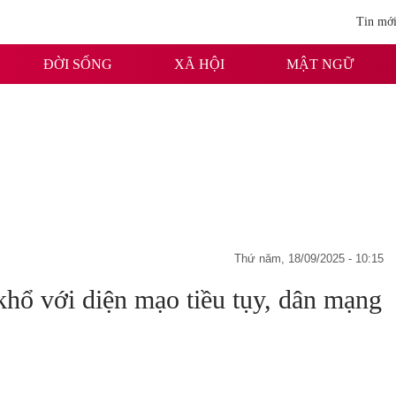
Tin mớ
ĐỜI SỐNG
XÃ HỘI
MẬT NGỮ
thứ năm, 18/09/2025 - 10:15
khổ với diện mạo tiều tụy, dân mạng