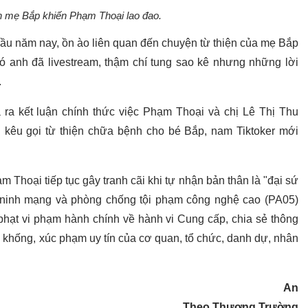
n mẹ Bắp khiến Phạm Thoại lao đao.
 đầu năm nay, ồn ào liên quan đến chuyện từ thiện của mẹ Bắp
 đó anh đã livestream, thậm chí tung sao kê nhưng những lời
.
 ra kết luận chính thức việc Phạm Thoại và chị Lê Thị Thu
 kêu gọi từ thiện chữa bệnh cho bé Bắp, nam Tiktoker mới
hoại tiếp tục gây tranh cãi khi tự nhận bản thân là "đại sứ
 ninh mạng và phòng chống tội phạm công nghệ cao (PA05)
phạt vi phạm hành chính về hành vi Cung cấp, chia sẻ thông
 vu khống, xúc phạm uy tín của cơ quan, tổ chức, danh dự, nhân
An
Theo Thương Trường