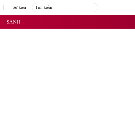
i
Sự kiện
SÀNH