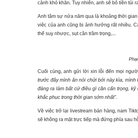
cảnh khó khăn. Tuy nhiên, anh sẽ bỏ tiền túi 
Anh tâm sự nửa năm qua là khoảng thời gian
việc của anh cũng bị ảnh hưởng rất nhiều. C
thể suy nhược, sụt cân trầm trọng,...
Phạm
Cuối cùng, anh gửi lời xin lỗi đến mọi ngườ
trước đây mình ăn nói chửi bới này kìa, mình
đáng ra làm bất cứ điều gì cần cẩn trọng, k
khắc phục trong thời gian sớm nhất".
Về việc trở lại livestream bán hàng, nam Tikt
sẽ không ra mặt trực tiếp mà đứng phía sau h