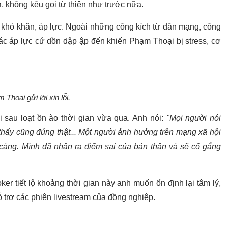
ra, không kêu gọi từ thiện như trước nữa.
 khó khăn, áp lực. Ngoài những công kích từ dân mạng, công
ác áp lực cứ dồn dập ập đến khiến Phạm Thoại bị stress, cơ
 Thoại gửi lời xin lỗi.
i sau loạt ồn ào thời gian vừa qua. Anh nói:
"Mọi người nói
 thấy cũng đúng thật... Một người ảnh hưởng trên mạng xã hội
ỹ càng. Mình đã nhận ra điểm sai của bản thân và sẽ cố gắng
oker tiết lộ khoảng thời gian này anh muốn ổn định lại tâm lý,
ỗ trợ các phiên livestream của đồng nghiệp.