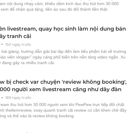
ream nội dung nhạy cảm, khiêu dâm kích dục thu hút hơn 30.000
xem để nhận quà tặng, tiền ảo sau đó đổi thành tiền thật.
ên livestream, quay học sinh làm nội dung bán
ây tranh cãi
150 ngày trước
 bài giảng, hướng dẫn giải bài tập đến làm tiểu phẩm hài về trường
giáo viên vlogger” ngày càng phổ biến trên nền tảng video ngắn. Xu
 đang gây ra nhiều tranh cãi.
 bị check var chuyện 'review không booking',
.000 người xem livestream căng như dây đàn
189 ngày trước
tream thu hút hơn 30.000 người xem khi PewPew trực tiếp đối chất
nh theliemreview, xoay quanh tranh cãi review có cần khen chê đầy
ông và thế nào là review không booking.