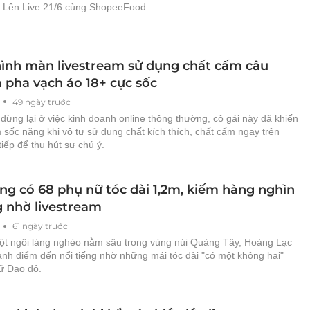
 Lên Live 21/6 cùng ShopeeFood.
ình màn livestream sử dụng chất cấm câu
à pha vạch áo 18+ cực sốc
49 ngày trước
dừng lại ở việc kinh doanh online thông thường, cô gái này đã khiến
sốc nặng khi vô tư sử dụng chất kích thích, chất cấm ngay trên
tiếp để thu hút sự chú ý.
àng có 68 phụ nữ tóc dài 1,2m, kiếm hàng nghìn
g nhờ livestream
61 ngày trước
ột ngôi làng nghèo nằm sâu trong vùng núi Quảng Tây, Hoàng Lạc
ành điểm đến nổi tiếng nhờ những mái tóc dài "có một không hai"
ữ Dao đỏ.