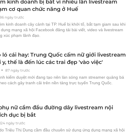
m kinh doanh bị bắt vì nhiều lần livestream
ạm cơ quan chức năng ở Huế
86 ngày trước
ệm kinh doanh cây cảnh tại TP. Huế bị khởi tố, bắt tạm giam sau khi
ử dụng mạng xã hội Facebook đăng tải bài viết, video và livestream
ng xúc phạm lãnh đạo.
 ló cái hay: Trung Quốc cấm nữ giới livestream
 y, thế là đến lúc các trai đẹp 'vào việc'
87 ngày trước
ịnh kiểm duyệt mới đang tạo nên làn sóng nam streamer quảng bá
theo cách gây tranh cãi trên nền tảng trực tuyến Trung Quốc.
phụ nữ cầm đầu đường dây livestream nội
ch dục bị bắt
124 ngày trước
o Triệu Thị Dung cầm đầu chuyên sử dụng ứng dụng mạng xã hội