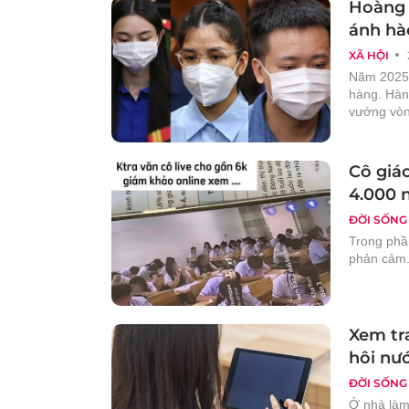
Hoàng 
ánh hà
XÃ HỘI
Năm 2025 
hàng. Hàn
vướng vòn
Cô giáo
4.000 
ĐỜI SỐNG
Trong phần
phản cảm
Xem tra
hôi nư
ĐỜI SỐNG
Ở nhà làm 