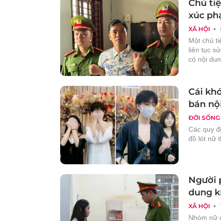
Chủ tiệ
xúc ph
XÃ HỘI
Một chủ ti
liên tục s
có nội du
Cái khó
bán nội
ĐỜI SỐNG
Các quy đ
đồ lót nữ 
Người 
dung kí
XÃ HỘI
Nhóm nữ d