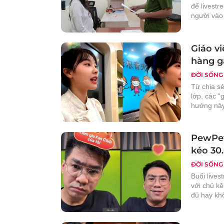
để livest
người vào 
Giáo vi
hàng g
ĐỜI SỐNG
Từ chia sẻ
lớp, các “
hướng này
PewPew
kéo 30
ĐỜI SỐNG
Buổi lives
với chủ kê
đủ hay kh