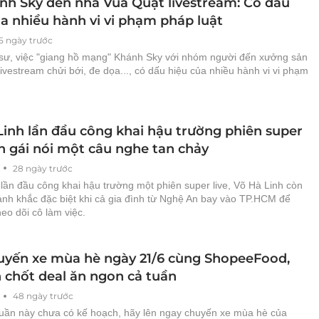
nh Sky đến nhà Vua Quạt livestream: Có dấu
ủa nhiều hành vi vi phạm pháp luật
5 ngày trước
 sư, việc "giang hồ mạng" Khánh Sky với nhóm người đến xưởng sản
livestream chửi bới, đe dọa..., có dấu hiệu của nhiều hành vi vi phạm
Linh lần đầu công khai hậu trường phiên super
on gái nói một câu nghe tan chảy
28 ngày trước
lần đầu công khai hậu trường một phiên super live, Võ Hà Linh còn
oảnh khắc đặc biệt khi cả gia đình từ Nghệ An bay vào TP.HCM để
heo dõi cô làm việc.
uyến xe mùa hè ngày 21/6 cùng ShopeeFood,
h chốt deal ăn ngon cả tuần
48 ngày trước
tuần này chưa có kế hoạch, hãy lên ngay chuyến xe mùa hè của