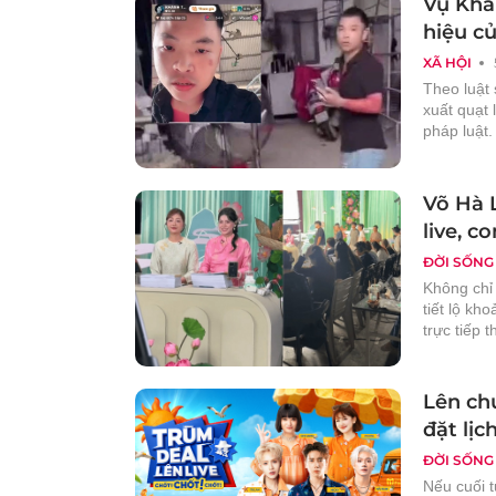
Vụ Khá
hiệu c
XÃ HỘI
Theo luật
xuất quạt 
pháp luật.
Võ Hà 
live, c
ĐỜI SỐNG
Không chỉ 
tiết lộ kh
trực tiếp t
Lên ch
đặt lịc
ĐỜI SỐNG
Nếu cuối 