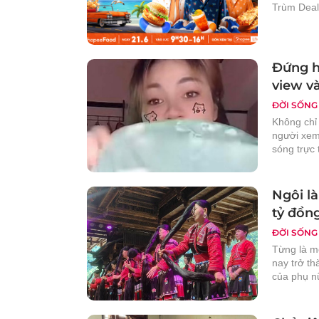
Trùm Deal
Đứng h
view v
ĐỜI SỐNG
Không chỉ 
người xem 
sóng trực 
Ngôi l
tỷ đồn
ĐỜI SỐNG
Từng là m
nay trở th
của phụ n