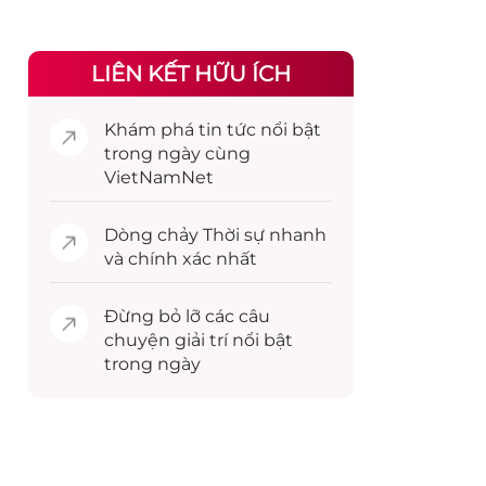
LIÊN KẾT HỮU ÍCH
Khám phá
tin tức
nổi bật
trong ngày cùng
VietNamNet
Dòng chảy
Thời sự
nhanh
và chính xác nhất
Đừng bỏ lỡ các câu
chuyện
giải trí
nổi bật
trong ngày