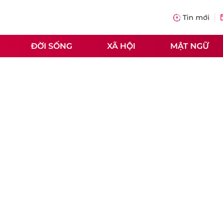
Tin mới
ĐỜI SỐNG
XÃ HỘI
MẬT NGỮ