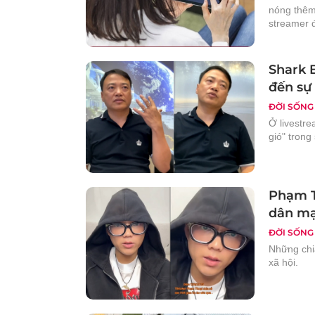
nóng thêm
streamer đ
Shark B
đến sự
ĐỜI SỐNG
Ở livestr
gió" trong
Phạm T
dân mạ
ĐỜI SỐNG
Những chi
xã hội.