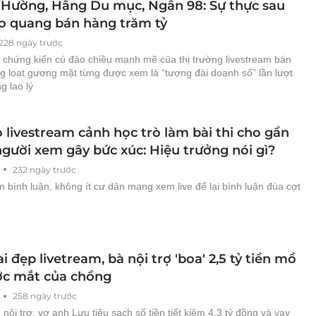
Hường, Hằng Du mục, Ngân 98: Sự thực sau
o quang bán hàng trăm tỷ
228 ngày trước
chứng kiến cú đảo chiều mạnh mẽ của thị trường livestream bán
g loạt gương mặt từng được xem là “tượng đài doanh số” lần lượt
g lao lý
 livestream cảnh học trò làm bài thi cho gần
người xem gây bức xúc: Hiệu trưởng nói gì?
232 ngày trước
 bình luận, không ít cư dân mạng xem live để lại bình luận đùa cợt
.
i đẹp livetream, bà nội trợ 'boa' 2,5 tỷ tiền mồ
ớc mắt của chồng
258 ngày trước
nội trợ, vợ anh Lưu tiêu sạch số tiền tiết kiệm 4,3 tỷ đồng và vay