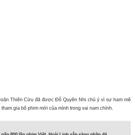
, Doãn Thiên Cừu đã được Đỗ Quyên Nhi chú ý vì sự ham mê
 tham gia bộ phim mới của mình trong vai nam chính.
gấp 800 lần phim Việt, Hoài Linh sẵn sàng nhận đá