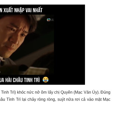
Tinh Trì) khóc nức nở ôm lấy chị Quyên (Mạc Văn Úy). Đúng
u Tình Trì lại chảy ròng ròng, suýt nữa rơi cả vào mặt Mạc