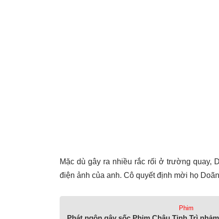
Mặc dù gây ra nhiều rắc rối ở trường quay
điện ảnh của anh. Cô quyết định mời họ Doãn
Phim
Phát ngôn gây sốc Phim Châu Tinh Trì nhảm 