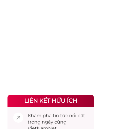
LIÊN KẾT HỮU ÍCH
Khám phá
tin tức
nổi bật
trong ngày cùng
VietNamNet