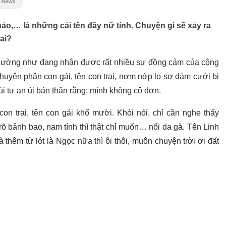
o,… là những cái tên đầy nữ tính. Chuyện gì sẽ xảy ra
rai?
 dường như đang nhận được rất nhiều sự đồng cảm của cộng
huyện phận con gái, tên con trai, nơm nớp lo sợ đám cưới bị
i tự an ủi bản thân rằng: mình không cô đơn.
con trai, tên con gái khổ mười. Khỏi nói, chỉ cần nghe thấy
h rõ bảnh bao, nam tính thì thật chỉ muốn… nổi da gà. Tên Linh
à thêm từ lót là Ngọc nữa thì ôi thôi, muôn chuyện trời ơi đất