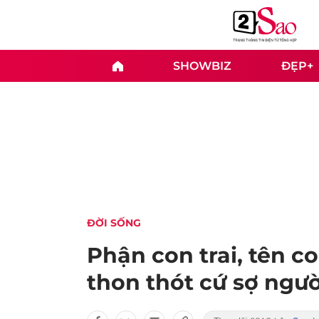
SHOWBIZ
ĐẸP+
ĐỜI SỐNG
Phận con trai, tên c
thon thót cứ sợ người