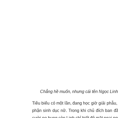
Chẳng hề muốn, nhưng cái tên Ngọc Linh k
Tiêu biểu có một lần, đang học giờ giải phẫu
phận sinh dục nữ. Trong khi chủ đích ban đ
cười no bụng còn Linh chỉ biết đỏ mặt ngại n