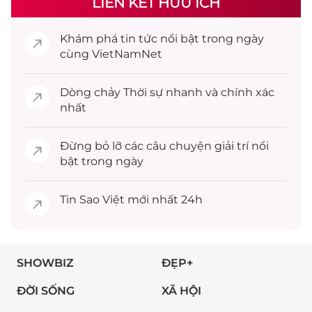
LIÊN KẾT HỮU ÍCH
Khám phá
tin tức
nổi bật trong ngày
cùng VietNamNet
Dòng chảy
Thời sự
nhanh và chính xác
nhất
Đừng bỏ lỡ các câu chuyện
giải trí
nổi
bật trong ngày
Tin
Sao Việt
mới nhất 24h
SHOWBIZ
ĐẸP+
ĐỜI SỐNG
XÃ HỘI