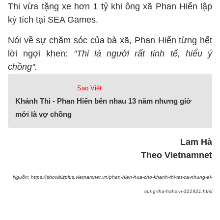
Thi vừa tặng xe hơn 1 tỷ khi ông xã Phan Hiển lập
kỳ tích tại SEA Games.
Nói về sự chăm sóc của bà xã, Phan Hiển từng hết
lời ngợi khen:
"Thi là người rất tinh tế, hiểu ý
chồng".
Sao Việt
Khánh Thi - Phan Hiển bên nhau 13 năm nhưng giờ
mới là vợ chồng
Lam Hà
Theo Vietnamnet
Nguồn: https://showbizplus.vietnamnet.vn/phan-hien-hua-cho-khanh-thi-tat-ca-nhung-ai-
cung-tha-haha-n-321921.html