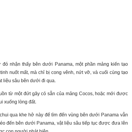
ừ đó nhận thấy bên dưới Panama, một phần mảng kiến tạo
inh nuốt mất, mà chỉ bị cong vênh, nứt vỡ, và cuối cùng tạo
 liệu sâu bên dưới đi qua.
guồn từ một đứt gãy có sẵn của mảng Cocos, hoặc mới được
ui xuống lòng đất.
hủ chui qua khe hở này để tìm đến vùng bên dưới Panama vẫn
héo đến bên dưới Panama, vật liệu sâu tiếp tục được đưa lên
ược con người phát hiện.