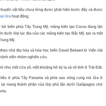
 chuyển vật liệu chưa từng được phát hiện trước đây và được
núi lửa
hoạt động.
ở bờ biển phía Tây Trung Mỹ, mảng kiến tạo Cocos đang lặn
n dưới lớp lục địa của các mảng kiến tạo Bắc Mỹ, tạo ra một
Trung Mỹ.
theo nhà địa hóa và hóa học biển David Bekaert từ Viện hải
hành viên nhóm nghiên cứu.
ò như một cửa sổ, một khoảng hở kỳ lạ và vô tình ở Trái Đất.
t liệu ở phía Tây Panama và phía sau vòng cung núi lửa ở
 mà lại mang thành phần của lớp phủ tận dưới Galápagos chứ
ama.