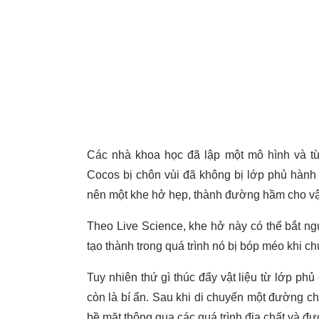
Các nhà khoa học đã lập một mô hình và t
Cocos bị chôn vùi đã không bị lớp phủ hành t
nên một khe hở hẹp, thành đường hầm cho vật
Theo Live Science, khe hở này có thể bắt n
tạo thành trong quá trình nó bị bóp méo khi ch
Tuy nhiên thứ gì thúc đẩy vật liệu từ lớp p
còn là bí ẩn. Sau khi di chuyển một đường c
bề mặt thông qua các quá trình địa chất và đ