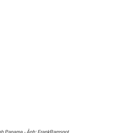
ình Panama - Ảnh: FrankRamspot