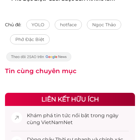
Chủ đề:
YOLO
hotface
Ngọc Thảo
Phở Đặc Biệt
Tin cùng chuyên mục
LIÊN KẾT HỮU ÍCH
Khám phá
tin tức
nổi bật trong ngày
cùng VietNamNet
Dòng chảy
Thời sự
nhanh và chính xác