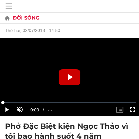
ĐỜI SỐNG
thứ hai, 02/07/2018 - 14:50
Phở Đặc Biệt kiện Ngọc Thảo vì
tội bạo hành suốt 4 năm