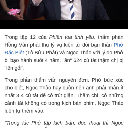
Trong tập 12 của
Phiên tòa tình yêu
, thẩm phán
Hồng Vân phải thụ lý vụ kiện từ đôi bạn thân
Phở
Đặc Biệt
(Tô Bửu Phát) và Ngọc Thảo với lý do Phở
bị bạo hành suốt 4 năm, "ăn" 624 cú tát thậm chị bị
"lên gối".
Trong phần thẩm vấn nguyên đơn, Phở bức xúc
cho biết, Ngọc Thảo hay buồn nên anh phải nhận ít
nhất 3-4 cú tát để cô trút giận. Thậm chí, có những
cảnh tát không có trong kịch bản phim, Ngọc Thảo
luôn tự thêm vào.
"Trong lúc Phở tập kịch bản, đọc thoại thì Ngọc