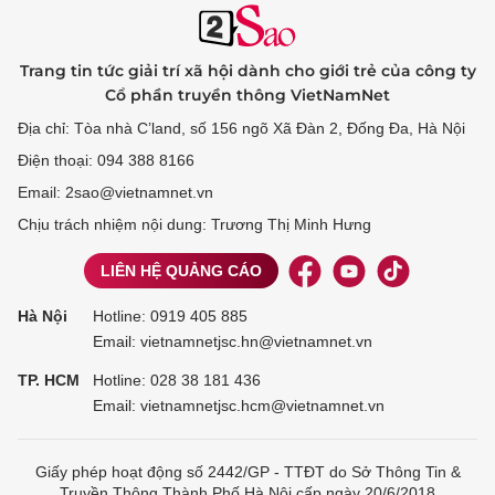
Trang tin tức giải trí xã hội dành cho giới trẻ của công ty
Cổ phần truyền thông VietNamNet
Địa chỉ: Tòa nhà C’land, số 156 ngõ Xã Đàn 2, Đống Đa, Hà Nội
Điện thoại: 094 388 8166
Email: 2sao@vietnamnet.vn
Chịu trách nhiệm nội dung: Trương Thị Minh Hưng
LIÊN HỆ QUẢNG CÁO
Hà Nội
Hotline:
0919 405 885
Email: vietnamnetjsc.hn@vietnamnet.vn
TP. HCM
Hotline:
028 38 181 436
Email: vietnamnetjsc.hcm@vietnamnet.vn
Giấy phép hoạt động số 2442/GP - TTĐT do Sở Thông Tin &
Truyền Thông Thành Phố Hà Nội cấp ngày 20/6/2018