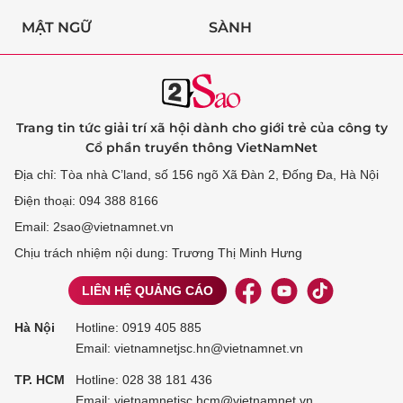
MẬT NGỮ
SÀNH
Trang tin tức giải trí xã hội dành cho giới trẻ của công ty
Cổ phần truyền thông VietNamNet
Địa chỉ: Tòa nhà C’land, số 156 ngõ Xã Đàn 2, Đống Đa, Hà Nội
Điện thoại: 094 388 8166
Email: 2sao@vietnamnet.vn
Chịu trách nhiệm nội dung: Trương Thị Minh Hưng
LIÊN HỆ QUẢNG CÁO
Hà Nội
Hotline:
0919 405 885
Email: vietnamnetjsc.hn@vietnamnet.vn
TP. HCM
Hotline:
028 38 181 436
Email: vietnamnetjsc.hcm@vietnamnet.vn