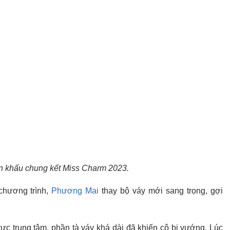
n khấu chung kết Miss Charm 2023.
chương trình,
Phương Mai
thay bộ váy mới sang trọng, gợi
ực trung tâm, phần tà váy khá dài đã khiến cô bị vướng. Lúc