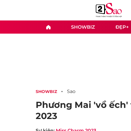
SHOWBIZ
ĐẸP+
Sao
SHOWBIZ
Phương Mai 'vồ ếch'
2023
Sự kiện:
Miss Charm 2023