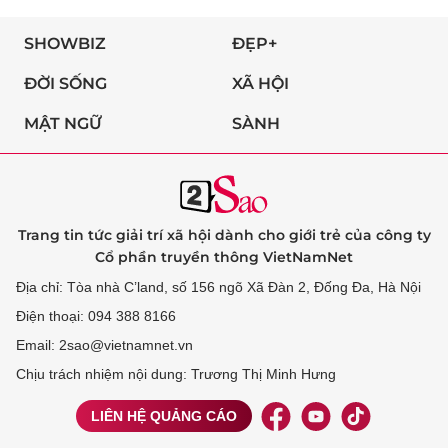
SHOWBIZ
ĐẸP+
ĐỜI SỐNG
XÃ HỘI
MẬT NGỮ
SÀNH
Trang tin tức giải trí xã hội dành cho giới trẻ của công ty
Cổ phần truyền thông VietNamNet
Địa chỉ: Tòa nhà C’land, số 156 ngõ Xã Đàn 2, Đống Đa, Hà Nội
Điện thoại: 094 388 8166
Email: 2sao@vietnamnet.vn
Chịu trách nhiệm nội dung: Trương Thị Minh Hưng
LIÊN HỆ QUẢNG CÁO