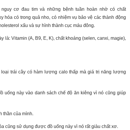
 nguy cơ đau tim và những bệnh tuần hoàn nhờ có chất
oxy hóa có trong quả nho, có nhiệm vụ bảo vệ các thành động
holesterol xấu và sự hình thành cục máu đông.
à: Vitamin (A, B9, E, K), chất khoáng (selen, canxi, magie),
ại trái cây có hàm lượng calo thấp mà giá trị năng lượng
 đồ uống này vào danh sách chế độ ăn kiêng vì nó cũng giúp
h thần của mình.
óa cũng sử dụng được đồ uống này vì nó rất giàu chất xơ.