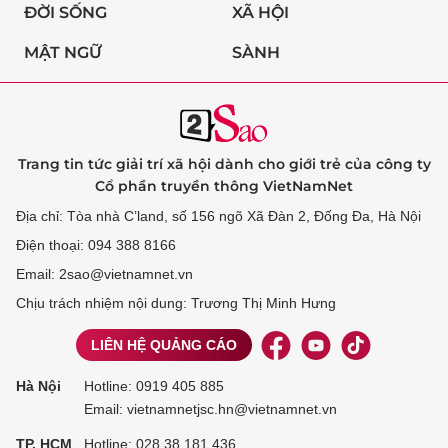
ĐỜI SỐNG
XÃ HỘI
MẬT NGỮ
SÀNH
Trang tin tức giải trí xã hội dành cho giới trẻ của công ty
Cổ phần truyền thông VietNamNet
Địa chỉ: Tòa nhà C’land, số 156 ngõ Xã Đàn 2, Đống Đa, Hà Nội
Điện thoại: 094 388 8166
Email: 2sao@vietnamnet.vn
Chịu trách nhiệm nội dung: Trương Thị Minh Hưng
LIÊN HỆ QUẢNG CÁO
Hà Nội
Hotline:
0919 405 885
Email: vietnamnetjsc.hn@vietnamnet.vn
TP. HCM
Hotline:
028 38 181 436