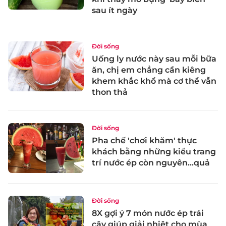
sau ít ngày
Đời sống
Uống ly nước này sau mỗi bữa
ăn, chị em chẳng cần kiêng
khem khắc khổ mà cơ thể vẫn
thon thả
Đời sống
Pha chế 'chơi khăm' thực
khách bằng những kiểu trang
trí nước ép còn nguyên...quả
Đời sống
8X gợi ý 7 món nước ép trái
cây giúp giải nhiệt cho mùa