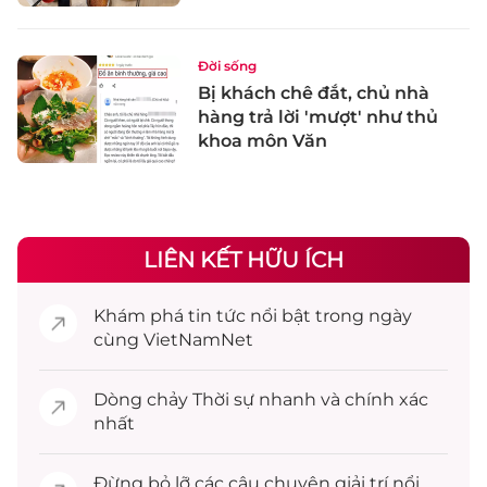
Đời sống
Bị khách chê đắt, chủ nhà
hàng trả lời 'mượt' như thủ
khoa môn Văn
LIÊN KẾT HỮU ÍCH
Khám phá
tin tức
nổi bật trong ngày
cùng VietNamNet
Dòng chảy
Thời sự
nhanh và chính xác
nhất
Đừng bỏ lỡ các câu chuyện
giải trí
nổi