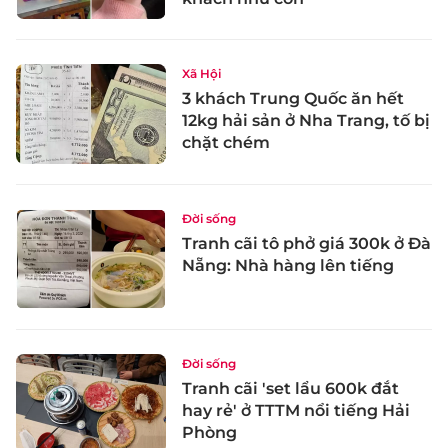
Xã Hội
3 khách Trung Quốc ăn hết
12kg hải sản ở Nha Trang, tố bị
chặt chém
Đời sống
Tranh cãi tô phở giá 300k ở Đà
Nẵng: Nhà hàng lên tiếng
Đời sống
Tranh cãi 'set lẩu 600k đắt
hay rẻ' ở TTTM nổi tiếng Hải
Phòng