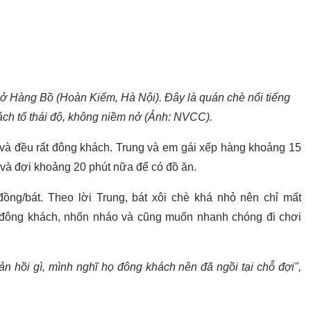
 sở Hàng Bồ (Hoàn Kiếm, Hà Nội). Đây là quán chè nổi tiếng
ách tố thái độ, không niềm nở (Ảnh: NVCC).
 và đều rất đông khách. Trung và em gái xếp hàng khoảng 15
ồ và đợi khoảng 20 phút nữa để có đồ ăn.
đồng/bát. Theo lời Trung, bát xôi chè khá nhỏ nên chỉ mất
 đông khách, nhốn nháo và cũng muốn nhanh chóng đi chơi
n hồi gì, mình nghĩ họ đông khách nên đã ngồi tại chỗ đợi",