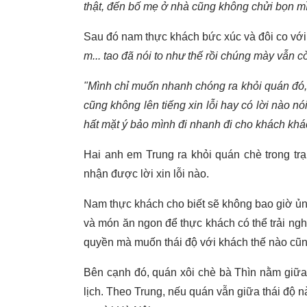
thật, đến bố mẹ ở nhà cũng không chửi bọn mì
Sau đó nam thực khách bức xúc và đôi co với 
m... tao đã nói to như thế rồi chúng mày vẫn cò
"Mình chỉ muốn nhanh chóng ra khỏi quán đó, 
cũng không lên tiếng xin lỗi hay có lời nào n
hất mặt ý bảo mình đi nhanh đi cho khách khá
Hai anh em Trung ra khỏi quán chè trong trạ
nhận được lời xin lỗi nào.
Nam thực khách cho biết sẽ không bao giờ ủn
và món ăn ngon để thực khách có thể trải ng
quyền mà muốn thái độ với khách thế nào cũ
Bên cạnh đó, quán xôi chè bà Thìn nằm giữa 
lịch. Theo Trung, nếu quán vẫn giữa thái độ