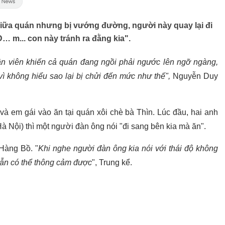
 giữa quán nhưng bị vướng đường, người này quay lại đi
Đ… m... con này tránh ra đằng kia".
hân viên khiến cả quán đang ngồi phải ngước lên ngỡ ngàng,
ì không hiểu sao lại bị chửi đến mức như thế",
Nguyễn Duy
và em gái vào ăn tại quán xôi chè bà Thìn. Lúc đầu, hai anh
 Nội) thì một người đàn ông nói "đi sang bên kia mà ăn".
 Hàng Bồ. "
Khi nghe người đàn ông kia nói với thái độ không
vẫn có thể thông cảm được
", Trung kể.