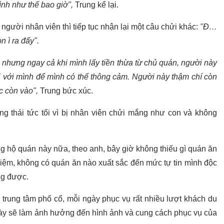
nh như thế bao giờ",
Trung kể lại.
người nhân viên thì tiếp tục nhận lại một câu chửi khác:
"Đ…
n ì ra đấy".
nhưng ngay cả khi mình lấy tiền thừa từ chủ quán, người này
ói với mình để mình có thể thông cảm. Người này thậm chí còn
c còn vào",
Trung bức xúc.
ng thái tức tối vì bị nhân viên chửi mắng như con và không
g hộ quán này nữa, theo anh, bây giờ không thiếu gì quán ăn
hiệm, không có quán ăn nào xuất sắc đến mức tự tin mình độc
ng được.
trung tâm phố cổ, mỗi ngày phục vụ rất nhiều lượt khách du
 này sẽ làm ảnh hưởng đến hình ảnh và cung cách phục vụ của