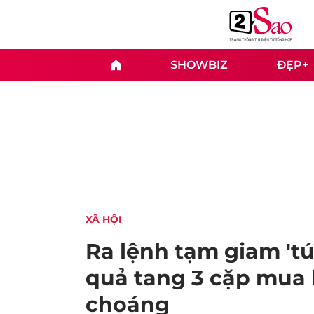
SHOWBIZ
ĐẸP+
XÃ HỘI
Ra lệnh tạm giam 'tú
quả tang 3 cặp mua 
choáng