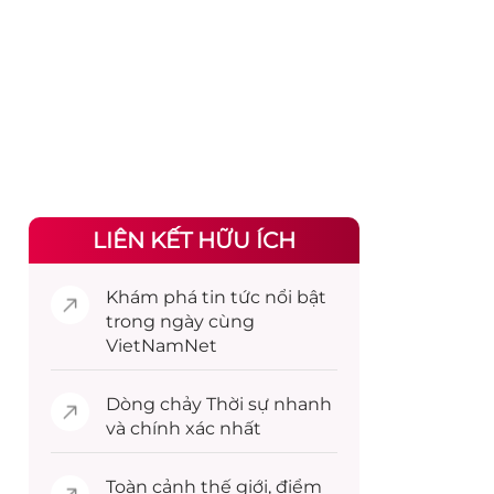
LIÊN KẾT HỮU ÍCH
Khám phá
tin tức
nổi bật
trong ngày cùng
VietNamNet
Dòng chảy
Thời sự
nhanh
và chính xác nhất
Toàn cảnh
thế giới
, điểm