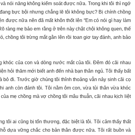
và nói năng không kiểm soát được nữa. Trong khi tôi thì ngớ
 đang bực bội nhưng chẳng lẽ tôi không bực? Bị chính chồng
én được nữa nên đã mất khôn thốt lên “Em có nói gì hay làm
Rõ ràng mẹ bảo em rằng ở trên này chật chội không quen, thế
ó, chồng tôi trừng mắt gằn lên rồi toan giơ tay đánh, anh bảo
ếng khóc của con và dòng nước mắt của tôi. Đêm đó cãi nhau
iện hỏi thăm mới biết anh đến nhà bạn thân ngủ. Tôi thấy bất
là bỏ đi. Trước giờ chúng tôi thỉnh thoảng vẫn nảy sinh cãi cọ
hi anh còn đánh tôi. Tôi nằm ôm con, vừa tủi thân vừa khóc
 của mẹ chồng mà vợ chồng tôi mâu thuẫn, cãi nhau kịch liệt
tôi ai cũng bị tổn thương, đặc biệt là tôi. Tôi cảm thấy thất
chỗ dựa vững chắc cho bản thân được nữa. Tôi rất buồn và