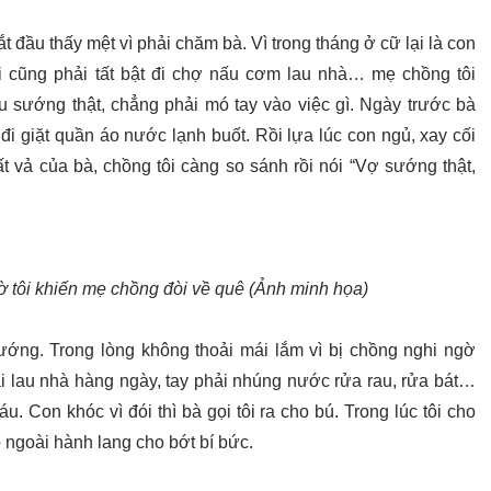
t đầu thấy mệt vì phải chăm bà. Vì trong tháng ở cữ lại là con
ôi cũng phải tất bật đi chợ nấu cơm lau nhà… mẹ chồng tôi
u sướng thật, chẳng phải mó tay vào việc gì. Ngày trước bà
i giặt quần áo nước lạnh buốt. Rồi lựa lúc con ngủ, xay cối
vả của bà, chồng tôi càng so sánh rồi nói “Vợ sướng thật,
ờ tôi khiến mẹ chồng đòi về quê (Ảnh minh họa)
nướng. Trong lòng không thoải mái lắm vì bị chồng nghi ngờ
i lau nhà hàng ngày, tay phải nhúng nước rửa rau, rửa bát…
. Con khóc vì đói thì bà gọi tôi ra cho bú. Trong lúc tôi cho
 ngoài hành lang cho bớt bí bức.