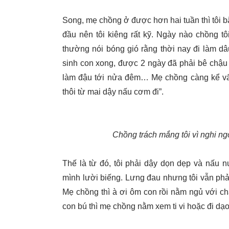
Song, mẹ chồng ở được hơn hai tuần thì tôi bắ
đầu nên tôi kiêng rất kỹ. Ngày nào chồng t
thường nói bóng gió rằng thời nay đi làm dâ
sinh con xong, được 2 ngày đã phải bê chậu đ
làm đậu tới nửa đêm… Mẹ chồng càng kể vất 
thôi từ mai dậy nấu cơm đi”.
Chồng trách mắng tôi vì nghi ng
Thế là từ đó, tôi phải dậy dọn dẹp và nấu 
mình lười biếng. Lưng đau nhưng tôi vẫn phả
Mẹ chồng thì à ơi ôm con rồi nằm ngủ với cháu
con bú thì mẹ chồng nằm xem ti vi hoặc đi dạo