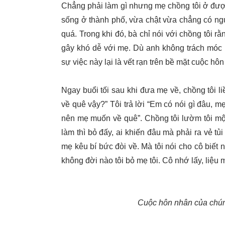
Chẳng phải làm gì nhưng mẹ chồng tôi ở được 
sống ở thành phố, vừa chật vừa chẳng có ng
quá. Trong khi đó, bà chỉ nói với chồng tôi r
gây khó dễ với mẹ. Dù anh không trách móc r
sự việc này lại là vết rạn trên bề mặt cuộc hô
Ngay buổi tối sau khi đưa mẹ về, chồng tôi l
về quê vậy?” Tôi trả lời “Em có nói gì đâu, 
nên mẹ muốn về quê”. Chồng tôi lườm tôi mộ
làm thì bỏ đấy, ai khiến đâu mà phải ra vẻ tủ
mẹ kêu bí bức đòi về. Mà tôi nói cho cô biết n
không đời nào tôi bỏ mẹ tôi. Cô nhớ lấy, liệu 
Cuộc hôn nhân của chúng