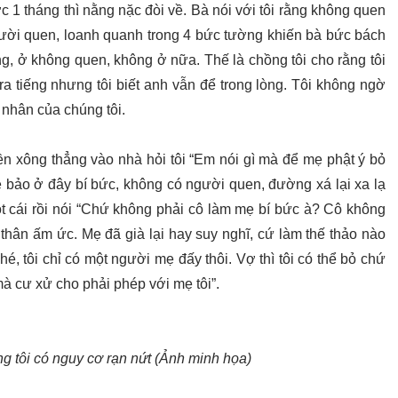
1 tháng thì nằng nặc đòi về. Bà nói với tôi rằng không quen
ười quen, loanh quanh trong 4 bức tường khiến bà bức bách
ằng, ở không quen, không ở nữa. Thế là chồng tôi cho rằng tôi
a tiếng nhưng tôi biết anh vẫn để trong lòng. Tôi không ngờ
n nhân của chúng tôi.
iền xông thẳng vào nhà hỏi tôi “Em nói gì mà để mẹ phật ý bỏ
mẹ bảo ở đây bí bức, không có người quen, đường xá lại xa lạ
t cái rồi nói “Chứ không phải cô làm mẹ bí bức à? Cô không
i thân ấm ức. Mẹ đã già lại hay suy nghĩ, cứ làm thế thảo nào
hé, tôi chỉ có một người mẹ đấy thôi. Vợ thì tôi có thể bỏ chứ
mà cư xử cho phải phép với mẹ tôi”.
 tôi có nguy cơ rạn nứt (Ảnh minh họa)