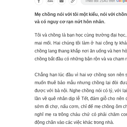
Mẹ chồng nói với tôi một kiểu, nói với chồ
và có nguy cơ rạn nứt hôn nhân.
Tôi và chồng là bạn học cùng trường đại học
mai mối. Hai chúng tôi làm ở hai công ty khá
chồng lang thang khắp nơi ăn uống và hẹn hò 
chồng bắt đầu có những bận rộn và va chạm r
Chẳng hạn lúc đầu vì hai vợ chồng son nên s
muốn thuê bảo mẫu nhưng chồng lại đòi đưa
được với bà nội. Nghe chồng nói có lý, với lạ
lần về quê nhân dịp lễ Tết, đám giỗ cho nên 
sớm đi chợ, nấu cơm, chỉ để mẹ chồng ôm ch
nghĩ mẹ ra trông cháu chứ có phải chăm co
động chân vào các việc khác trong nhà.