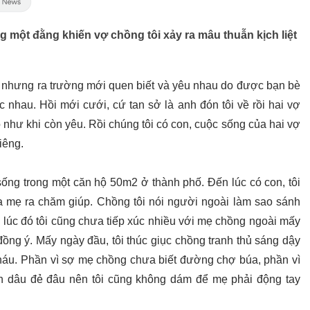
ng một đằng khiến vợ chồng tôi xảy ra mâu thuẫn kịch liệt
, nhưng ra trường mới quen biết và yêu nhau do được bạn bè
c nhau. Hồi mới cưới, cứ tan sở là anh đón tôi về rồi hai vợ
như khi còn yêu. Rồi chúng tôi có con, cuộc sống của hai vợ
iêng.
ống trong một căn hộ 50m2 ở thành phố. Đến lúc có con, tôi
 mẹ ra chăm giúp. Chồng tôi nói người ngoài làm sao sánh
i lúc đó tôi cũng chưa tiếp xúc nhiều với mẹ chồng ngoài mấy
đồng ý. Mấy ngày đầu, tôi thúc giục chồng tranh thủ sáng dậy
áu. Phần vì sợ mẹ chồng chưa biết đường chợ búa, phần vì
n dâu đẻ đâu nên tôi cũng không dám để mẹ phải động tay