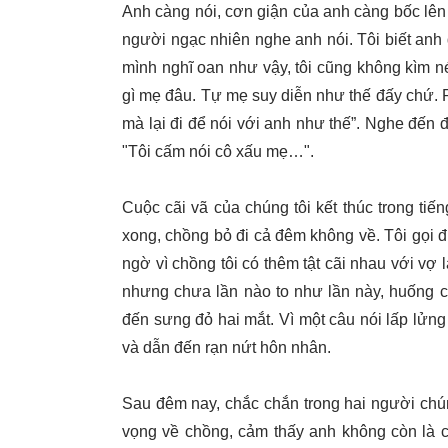
Anh càng nói, cơn giận của anh càng bốc lên 
người ngạc nhiên nghe anh nói. Tôi biết anh
mình nghĩ oan như vậy, tôi cũng không kìm n
gì mẹ đâu. Tự mẹ suy diễn như thế đấy chứ. 
mà lại đi để nói với anh như thế”. Nghe đến đ
"Tôi cấm nói cô xấu mẹ…".
Cuộc cãi vã của chúng tôi kết thúc trong ti
xong, chồng bỏ đi cả đêm không về. Tôi gọi đ
ngờ vì chồng tôi có thêm tật cãi nhau với vợ 
nhưng chưa lần nào to như lần này, huống c
đến sưng đỏ hai mắt. Vì một câu nói lấp lửng
và dẫn đến rạn nứt hôn nhân.
Sau đêm nay, chắc chắn trong hai người chúng 
vọng về chồng, cảm thấy anh không còn là 