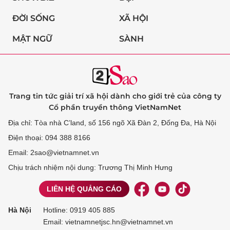
ĐỜI SỐNG
XÃ HỘI
MẬT NGỮ
SÀNH
Trang tin tức giải trí xã hội dành cho giới trẻ của công ty
Cổ phần truyền thông VietNamNet
Địa chỉ: Tòa nhà C’land, số 156 ngõ Xã Đàn 2, Đống Đa, Hà Nội
Điện thoại: 094 388 8166
Email: 2sao@vietnamnet.vn
Chịu trách nhiệm nội dung: Trương Thị Minh Hưng
LIÊN HỆ QUẢNG CÁO
Hà Nội
Hotline:
0919 405 885
Email: vietnamnetjsc.hn@vietnamnet.vn