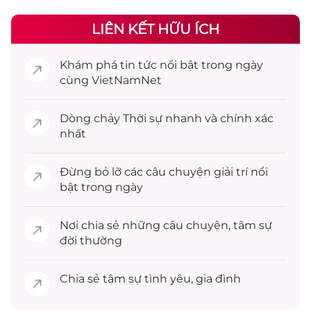
LIÊN KẾT HỮU ÍCH
Khám phá
tin tức
nổi bật trong ngày
cùng VietNamNet
Dòng chảy
Thời sự
nhanh và chính xác
nhất
Đừng bỏ lỡ các câu chuyện
giải trí
nổi
bật trong ngày
Nơi chia sẻ những câu chuyện,
tâm sự
đời thường
Chia sẻ
tâm sự
tình yêu, gia đình