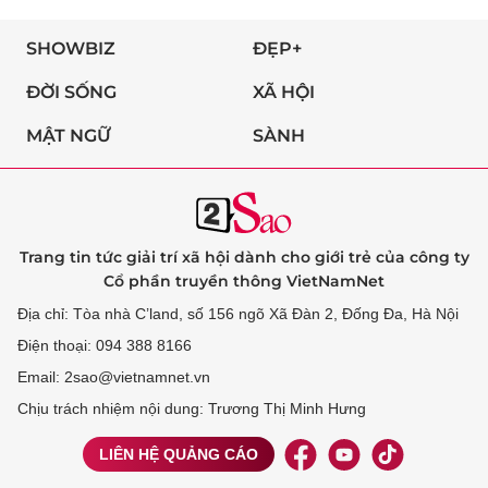
SHOWBIZ
ĐẸP+
ĐỜI SỐNG
XÃ HỘI
MẬT NGỮ
SÀNH
Trang tin tức giải trí xã hội dành cho giới trẻ của công ty
Cổ phần truyền thông VietNamNet
Địa chỉ: Tòa nhà C’land, số 156 ngõ Xã Đàn 2, Đống Đa, Hà Nội
Điện thoại: 094 388 8166
Email: 2sao@vietnamnet.vn
Chịu trách nhiệm nội dung: Trương Thị Minh Hưng
LIÊN HỆ QUẢNG CÁO