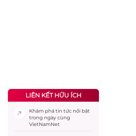
LIÊN KẾT HỮU ÍCH
Khám phá
tin tức
nổi bật
trong ngày cùng
VietNamNet