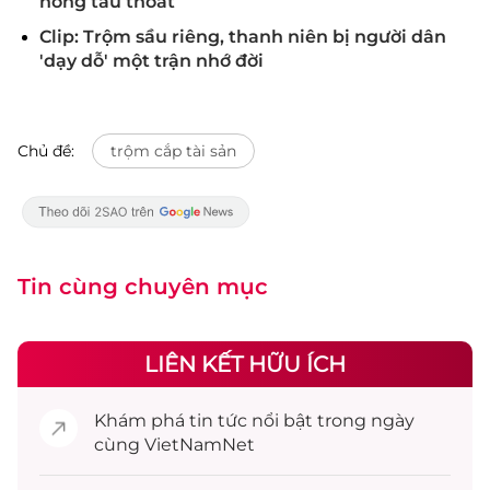
hòng tẩu thoát
Clip: Trộm sầu riêng, thanh niên bị người dân
'dạy dỗ' một trận nhớ đời
Chủ đề:
trộm cắp tài sản
Tin cùng chuyên mục
LIÊN KẾT HỮU ÍCH
Khám phá
tin tức
nổi bật trong ngày
cùng VietNamNet