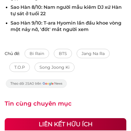
Sao Hàn 8/10: Nam người mẫu kiêm DJ xứ Hàn
tự sát ở tuổi 22
Sao Hàn 9/10: T-ara Hyomin lần đầu khoe vòng
một nảy nở, 'đốt' mắt người xem
Chủ đề:
Bi Rain
BTS
Jang Na Ra
T.O.P
Song Joong Ki
Tin cùng chuyên mục
LIÊN KẾT HỮU ÍCH