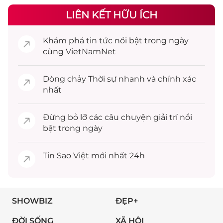
LIÊN KẾT HỮU ÍCH
Khám phá
tin tức
nổi bật trong ngày
cùng VietNamNet
Dòng chảy
Thời sự
nhanh và chính xác
nhất
Đừng bỏ lỡ các câu chuyện
giải trí
nổi
bật trong ngày
Tin
Sao Việt
mới nhất 24h
SHOWBIZ
ĐẸP+
ĐỜI SỐNG
XÃ HỘI