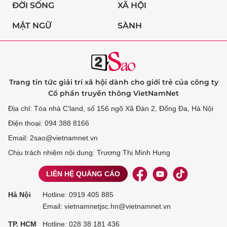
ĐỜI SỐNG
XÃ HỘI
MẬT NGỮ
SÀNH
Trang tin tức giải trí xã hội dành cho giới trẻ của công ty
Cổ phần truyền thông VietNamNet
Địa chỉ: Tòa nhà C’land, số 156 ngõ Xã Đàn 2, Đống Đa, Hà Nội
Điện thoại: 094 388 8166
Email: 2sao@vietnamnet.vn
Chịu trách nhiệm nội dung: Trương Thị Minh Hưng
LIÊN HỆ QUẢNG CÁO
Hà Nội
Hotline:
0919 405 885
Email: vietnamnetjsc.hn@vietnamnet.vn
TP. HCM
Hotline:
028 38 181 436