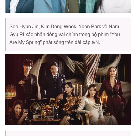
Seo Hyun Jin, Kim Dong Wook, Yoon Park và Nam
Gyu Ri xác nhận đóng vai chính trong bộ phim “You
Are My Spring” phát sóng trên đài cáp tvN.