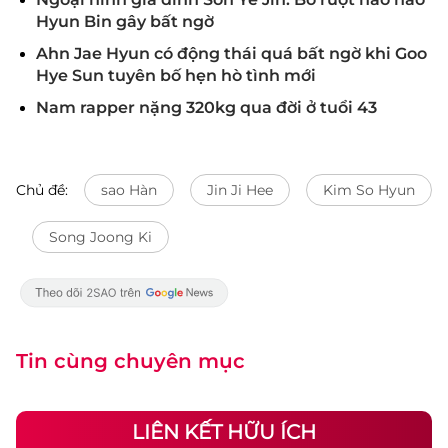
Hyun Bin gây bất ngờ
Ahn Jae Hyun có động thái quá bất ngờ khi Goo
Hye Sun tuyên bố hẹn hò tình mới
Nam rapper nặng 320kg qua đời ở tuổi 43
Chủ đề:
sao Hàn
Jin Ji Hee
Kim So Hyun
Song Joong Ki
Tin cùng chuyên mục
LIÊN KẾT HỮU ÍCH