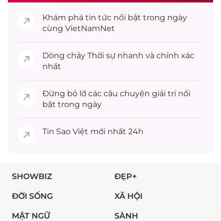
Khám phá
tin tức
nổi bật trong ngày
cùng VietNamNet
Dòng chảy
Thời sự
nhanh và chính xác
nhất
Đừng bỏ lỡ các câu chuyện
giải trí
nổi
bật trong ngày
Tin
Sao Việt
mới nhất 24h
SHOWBIZ
ĐẸP+
ĐỜI SỐNG
XÃ HỘI
MẬT NGỮ
SÀNH