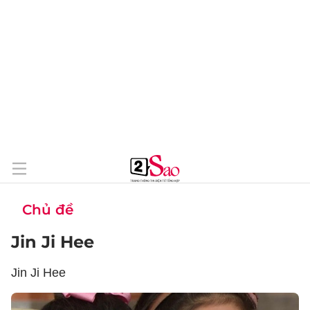
Chủ đề
Jin Ji Hee
Jin Ji Hee