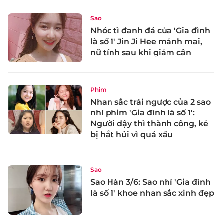
Sao
Nhóc tì đanh đá của 'Gia đình
là số 1' Jin Ji Hee mảnh mai,
nữ tính sau khi giảm cân
Phim
Nhan sắc trái ngược của 2 sao
nhí phim 'Gia đình là số 1':
Người dậy thì thành công, kẻ
bị hắt hủi vì quá xấu
Sao
Sao Hàn 3/6: Sao nhí 'Gia đình
là số 1' khoe nhan sắc xinh đẹp