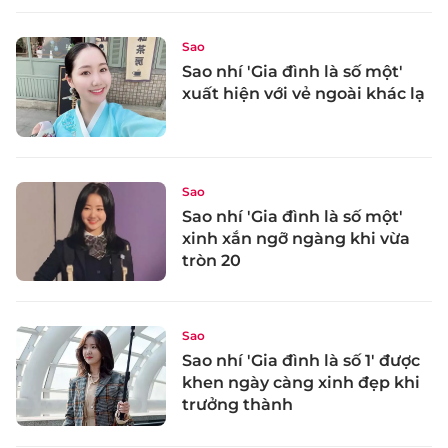
Sao
Sao nhí 'Gia đình là số một'
xuất hiện với vẻ ngoài khác lạ
Sao
Sao nhí 'Gia đình là số một'
xinh xắn ngỡ ngàng khi vừa
tròn 20
Sao
Sao nhí 'Gia đình là số 1' được
khen ngày càng xinh đẹp khi
trưởng thành