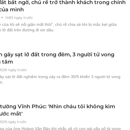
đất bất ngờ, chú rể trở thành khách trong chính
 của mình
1483 ngày trước
ê của tôi sẽ nổi giận mất thôi", chú rể chia sẻ khi bị mắc kẹt giữa
 lở đất trên đường đi xin dâu.
 gây sạt lở đất trong đêm, 3 người tử vong
g tâm
1528 ngày trước
y sạt lở đất nghiêm trọng xảy ra đêm 30/5 khiến 3 người tử vong
m.
 tường Vĩnh Phúc: 'Nhìn cháu tôi không kìm
ước mắt'
1529 ngày trước
 sự của ông Hoàng Văn Bảy khi nhắc về cô con gái xấu số tử vong