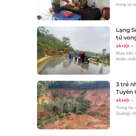
trong vụ 
Lạng Sơ
tử von
XÃ HỘI
Mưa trên d
khiến nhiề
3 trẻ n
Tuyên
XÃ HỘI
Trong lúc 
Quang) chơ