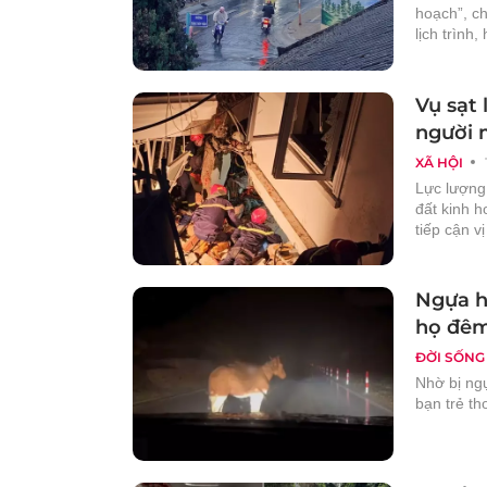
hoạch”, ch
lịch trình,
Vụ sạt 
người 
XÃ HỘI
Lực lượng 
đất kinh 
tiếp cận vị
Ngựa h
họ đêm
ĐỜI SỐNG
Nhờ bị n
bạn trẻ tho