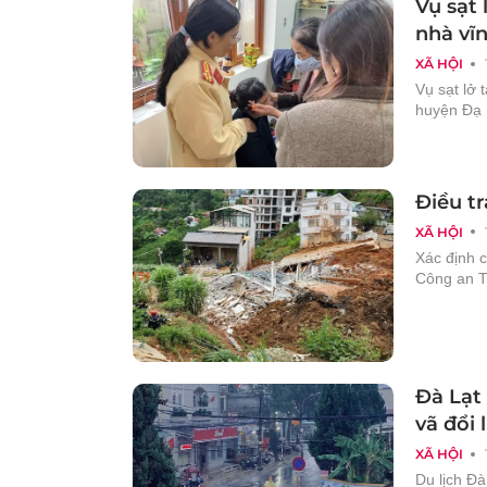
Vụ sạt 
nhà vĩn
XÃ HỘI
Vụ sạt lở 
huyện Đạ H
Điều tr
XÃ HỘI
Xác định c
Công an T
Đà Lạt 
vã đổi 
XÃ HỘI
Du lịch Đà