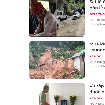
Sạt lở 
hôn lễ
ĐỜI SỐNG
"Vị hôn th
những trận
Mưa lớn
thươn
XÃ HỘI
Mưa lớn gâ
thương tâ
Vụ sập
được n
XÃ HỘI
Đó là tâm