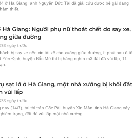
4 ở Hà Giang, anh Nguyễn Đức Tài đã giải cứu được bé gái đang
hảm thiết.
ở Hà Giang: Người phụ nữ thoát chết do say xe,
ống giữa đường
753 ngày trước
ách bị say xe nên xin tài xế cho xuống giữa đường, ít phút sau ô tô
 Yên Định, huyện Bắc Mê thì bị hàng nghìn m3 đất đá vùi lấp, 11
nạn.
ụ sạt lở ở Hà Giang, một nhà xưởng bị khối đất
 vùi lấp
753 ngày trước
nay (14/7), tại thị trấn Cốc Pài, huyện Xín Mần, tỉnh Hà Giang xảy
nghiêm trọng, đất đá vùi lấp một nhà xưởng.