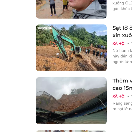
xuống QL3
gào khóc t
Sạt lở 
xin xu
XÃ HỘI
Nữ hành kh
này đến xã
người tử 
Thêm v
cao 15m
XÃ HỘI
Rạng sáng 
ra sạt lở 