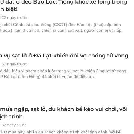
lở đất ở đèo Bảo Lộc: Tiếng khóc xé lòng trong
h biệt!
1102 ngày trước
tại chốt Cảnh sát giao thông (CSGT) đèo Bảo Lộc (thuộc địa bàn
uoai), làm 3 cán bộ, chiến sĩ cảnh sát và 1 người dân bị vùi lấp.
a vụ sạt lở ở Đà Lạt khiến đôi vợ chồng tử vong
1130 ngày trước
ó dấu hiệu vi phạm pháp luật trong vụ sạt lở khiến 2 người tử vong,
P Đà Lạt (Lâm Đồng) đã khởi tố vụ án để điều tra.
mưa ngập, sạt lở, du khách bể kèo vui chơi, vội
lịch trình
1132 ngày trước
 Lạt mùa này, nhiều du khách không tránh khỏi tình cảnh “vỡ kế