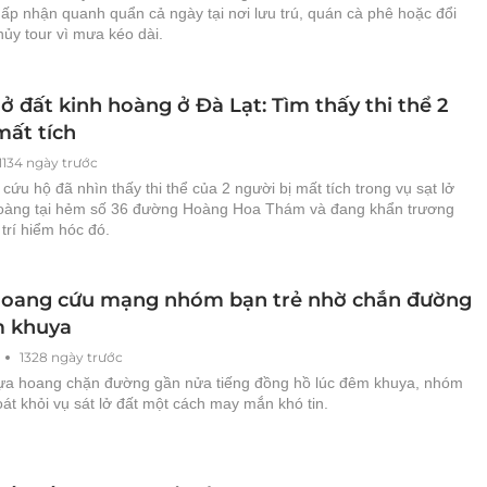
ấp nhận quanh quẩn cả ngày tại nơi lưu trú, quán cà phê hoặc đổi
 hủy tour vì mưa kéo dài.
lở đất kinh hoàng ở Đà Lạt: Tìm thấy thi thể 2
mất tích
1134 ngày trước
cứu hộ đã nhìn thấy thi thể của 2 người bị mất tích trong vụ sạt lở
hoàng tại hẻm số 36 đường Hoàng Hoa Thám và đang khẩn trương
 trí hiểm hóc đó.
oang cứu mạng nhóm bạn trẻ nhờ chắn đường
 khuya
1328 ngày trước
gựa hoang chặn đường gần nửa tiếng đồng hồ lúc đêm khuya, nhóm
át khỏi vụ sát lở đất một cách may mắn khó tin.