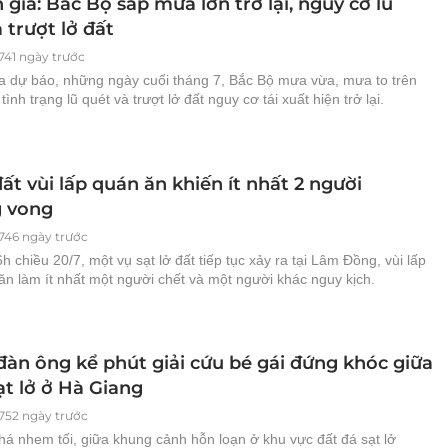
gia: Bắc Bộ sắp mưa lớn trở lại, nguy cơ lũ
 trượt lở đất
741 ngày trước
a dự báo, những ngày cuối tháng 7, Bắc Bộ mưa vừa, mưa to trên
tình trạng lũ quét và trượt lở đất nguy cơ tái xuất hiện trở lại.
đất vùi lấp quán ăn khiến ít nhất 2 người
 vong
746 ngày trước
 chiều 20/7, một vụ sạt lở đất tiếp tục xảy ra tại Lâm Đồng, vùi lấp
n làm ít nhất một người chết và một người khác nguy kịch.
đàn ông kể phút giải cứu bé gái đứng khóc giữa
ạt lở ở Hà Giang
752 ngày trước
há nhem tối, giữa khung cảnh hỗn loạn ở khu vực đất đá sạt lở