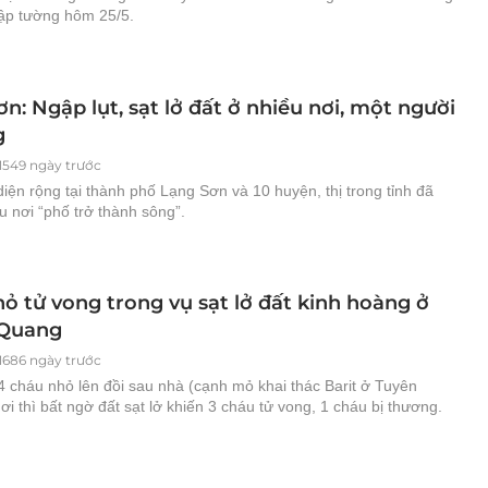
sập tường hôm 25/5.
n: Ngập lụt, sạt lở đất ở nhiều nơi, một người
g
1549 ngày trước
iện rộng tại thành phố Lạng Sơn và 10 huyện, thị trong tỉnh đã
u nơi “phố trở thành sông”.
hỏ tử vong trong vụ sạt lở đất kinh hoàng ở
 Quang
1686 ngày trước
4 cháu nhỏ lên đồi sau nhà (cạnh mỏ khai thác Barit ở Tuyên
i thì bất ngờ đất sạt lở khiến 3 cháu tử vong, 1 cháu bị thương.