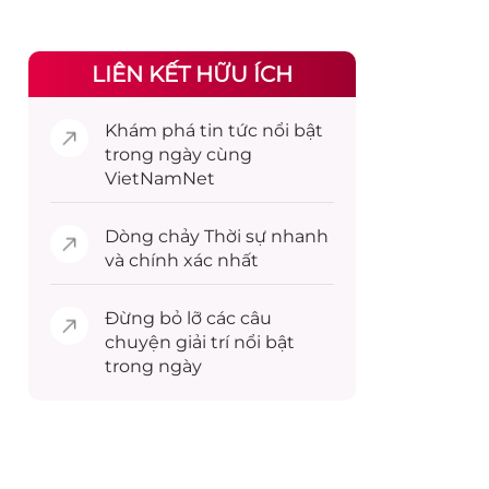
LIÊN KẾT HỮU ÍCH
Khám phá
tin tức
nổi bật
trong ngày cùng
VietNamNet
Dòng chảy
Thời sự
nhanh
và chính xác nhất
Đừng bỏ lỡ các câu
chuyện
giải trí
nổi bật
trong ngày