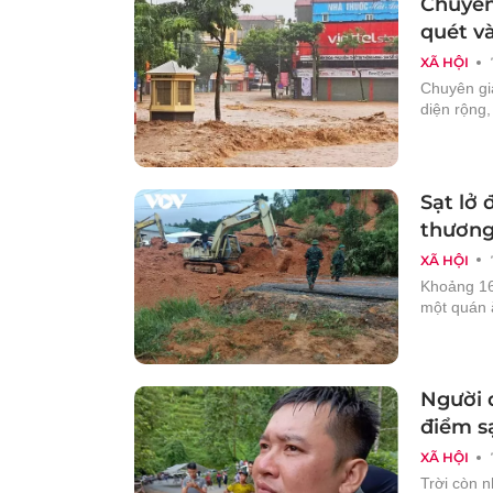
Chuyên 
quét và
XÃ HỘI
Chuyên gi
diện rộng, 
Sạt lở 
thương
XÃ HỘI
Khoảng 16h
một quán ă
Người 
điểm s
XÃ HỘI
Trời còn n