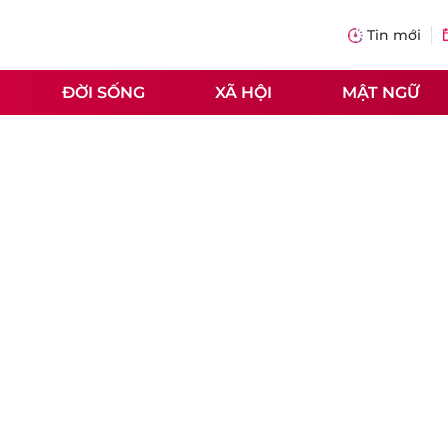
Tin mới
ĐỜI SỐNG
XÃ HỘI
MẬT NGỮ