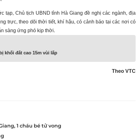
hức tạp, Chủ tịch UBND tỉnh Hà Giang đề nghị các ngành, địa
rực, theo dõi thời tiết, khí hậu, có cảnh báo tại các nơi có
ẵn sàng ứng phó kịp thời.
ị khối đất cao 15m vùi lấp
Theo VTC
Giang, 1 cháu bé tử vong
ng