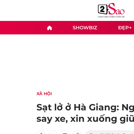
SHOWBIZ
ĐẸP+
XÃ HỘI
Sạt lở ở Hà Giang: N
say xe, xin xuống g