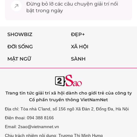
Đừng bỏ lỡ các câu chuyện
giải trí
nổi
bật trong ngày
SHOWBIZ
ĐẸP+
ĐỜI SỐNG
XÃ HỘI
MẬT NGỮ
SÀNH
Trang tin tức giải trí xã hội dành cho giới trẻ của công ty
Cổ phần truyền thông VietNamNet
Địa chỉ: Tòa nhà C’land, số 156 ngõ Xã Đàn 2, Đống Đa, Hà Nội
Điện thoại: 094 388 8166
Email: 2sao@vietnamnet.vn
Chịu trách nhiệm nội dung: Trương Thị Minh Hưng